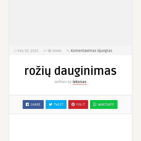
įraše
Vas 10, 2025
48
Views
Komentavimas išjungtas
rožių
dauginimas
rožių dauginimas
Written by
lekonas
SHARE
TWEET
PIN IT
WHATSAPP