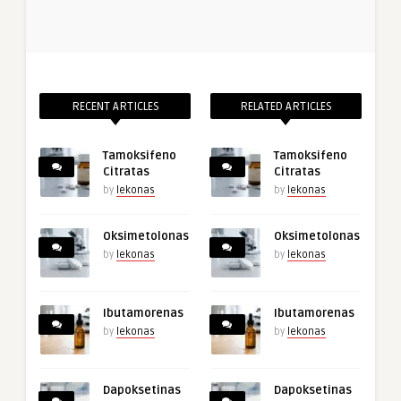
RECENT ARTICLES
RELATED ARTICLES
Tamoksifeno
Tamoksifeno
Citratas
Citratas
by
lekonas
by
lekonas
Oksimetolonas
Oksimetolonas
by
lekonas
by
lekonas
Ibutamorenas
Ibutamorenas
by
lekonas
by
lekonas
Dapoksetinas
Dapoksetinas