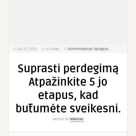
įraše
Sau 13, 2025
45
Views
Komentavimas išjungtas
Suprasti
perdegimą
Suprasti perdegimą
Atpažinkite
5
Atpažinkite 5 jo
jo
etapus,
etapus, kad
kad
būtumėte
būtumėte sveikesni.
sveikesni.
Written by
lekonas