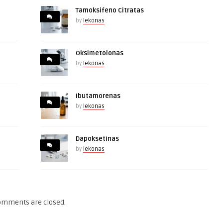
Tamoksifeno Citratas
by
lekonas
Oksimetolonas
by
lekonas
Ibutamorenas
by
lekonas
Dapoksetinas
by
lekonas
omments are closed.