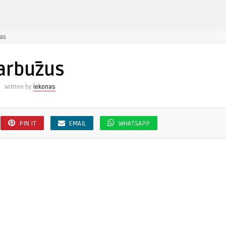
įraše
as
arbūzus
arbūzus
Written by
lekonas
PIN IT
EMAIL
WHATSAPP