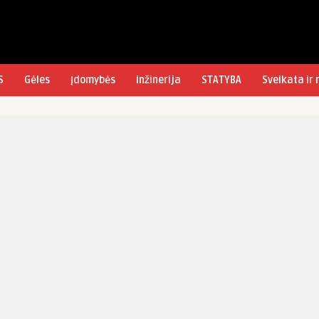
S
Gėles
Įdomybės
inžinerija
STATYBA
Sveikata ir