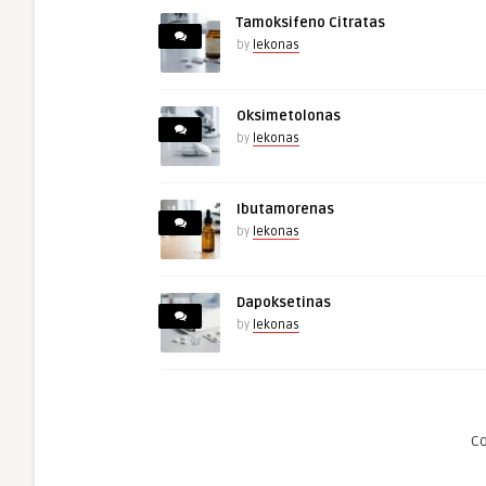
Tamoksifeno Citratas
by
lekonas
Oksimetolonas
by
lekonas
Ibutamorenas
by
lekonas
Dapoksetinas
by
lekonas
C