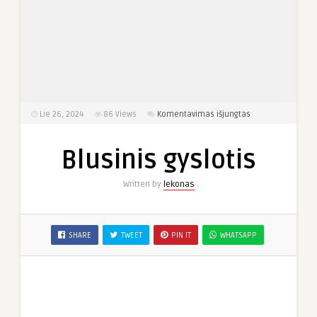
įraše
Lie 26, 2024
86
Views
Komentavimas išjungtas
Blusinis
gyslotis
Blusinis gyslotis
Written by
lekonas
SHARE
TWEET
PIN IT
WHATSAPP