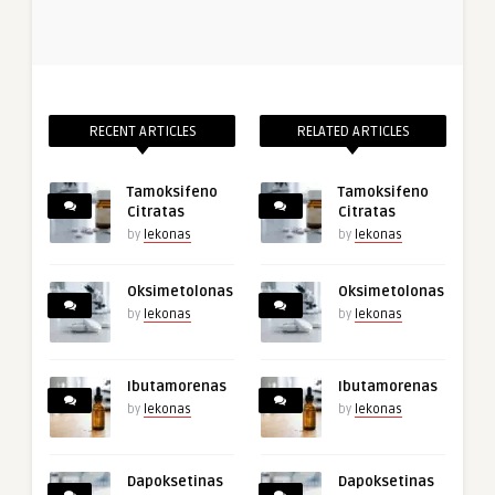
RECENT ARTICLES
RELATED ARTICLES
Tamoksifeno
Tamoksifeno
Citratas
Citratas
by
lekonas
by
lekonas
Oksimetolonas
Oksimetolonas
by
lekonas
by
lekonas
Ibutamorenas
Ibutamorenas
by
lekonas
by
lekonas
Dapoksetinas
Dapoksetinas