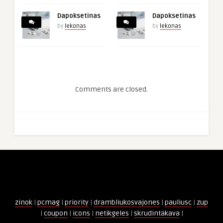
Dapoksetinas
Dapoksetinas
by
lekonas
by
lekonas
Comments are closed.
zinok
|
pcmag
|
priority
|
drambliukosvajones
|
pauliusc
|
zup
|
coupon
|
icons
|
netikgeles
|
skrudintakava
|