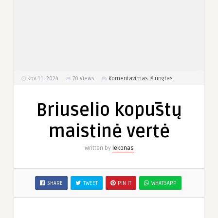
įraše
Kov 11, 2024
70
Views
Komentavimas išjungtas
Briuselio
kopūstų
Briuselio kopūstų
maistinė
vertė
maistinė vertė
Written by
lekonas
SHARE
TWEET
PIN IT
WHATSAPP