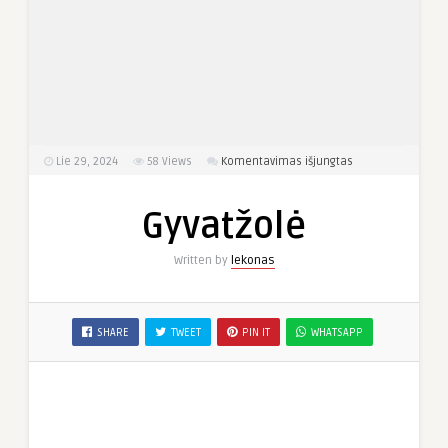
įraše
Lie 29, 2024
58
Views
Komentavimas išjungtas
Gyvatžolė
Gyvatžolė
Written by
lekonas
SHARE
TWEET
PIN IT
WHATSAPP