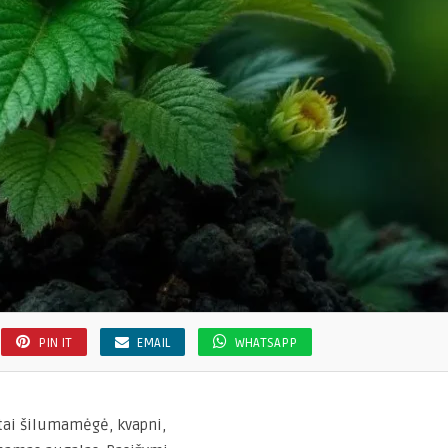
PIN IT
EMAIL
WHATSAPP
 tai šilumamėgė, kvapni,