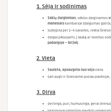
1. Sėja ir sodinimas
Sėklų daiginimas:
sėklos daiginamos
v
mėnesiais
kambaryje (daigumas gali bū
Sudygsta per 2–4 savaites, reikia šviesos
Daigai pikuojami, į lauką ar lovelius so
pabaigoje – birželį
.
2. Vieta
Saulėta, apsaugota nuo vėjo
vieta.
Gali augti ir šviesiame pusiau pavėsyje,
3. Dirva
Derlinga, puri, humusinga, gerai drenu
Vazonuose patartina naudoti universalių