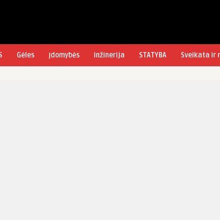
S
Gėles
Įdomybės
inžinerija
STATYBA
Sveikata ir