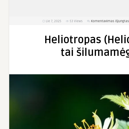
Lie 7, 2025
53
Views
Komentavimas išjungtas
Heliotropas (Hel
tai šilumamėg