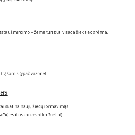
sta užmirkimo – žemė turi būti visada šiek tiek drėgna.
.
 trąšomis (ypač vazone).
mas
tai skatina naujų žiedų formavimąsi.
ūnėles (bus tankesni krūmeliai).