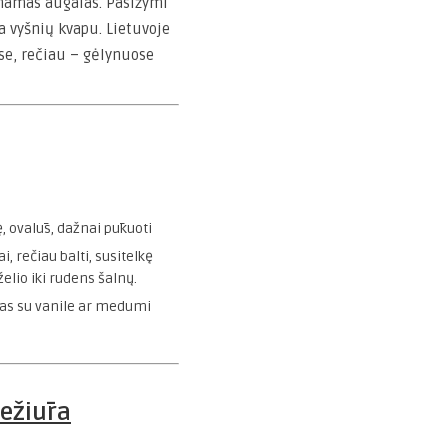
inamas augalas. Pasižymi
a vyšnių kvapu. Lietuvoje
se, rečiau – gėlynuose
ę, ovalūs, dažnai pūkuoti
, rečiau balti, susitelkę
elio iki rudens šalnų.
mas su vanile ar medumi
iežiūra