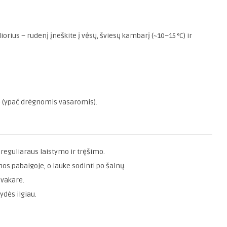
rius – rudenį įneškite į vėsų, šviesų kambarį (~10–15 °C) ir
gė (ypač drėgnomis vasaromis).
 reguliaraus laistymo ir tręšimo.
s pabaigoje, o lauke sodinti po šalnų.
 vakare.
dės ilgiau.