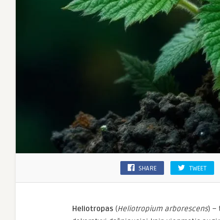
SHARE
TWEET
Heliotropas
(
Heliotropium arborescens
) –