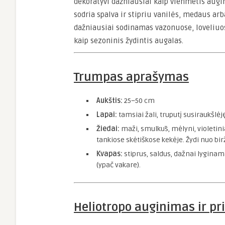
dekoratyvi dažniausiai kaip vienmetis aug
sodria spalva ir stipriu vanilės, medaus arb
dažniausiai sodinamas vazonuose, loveliuo
kaip sezoninis žydintis augalas.
Trumpas aprašymas
Aukštis:
25–50 cm
Lapai:
tamsiai žali, truputį susiraukšlėj
Žiedai:
maži, smulkūs, mėlyni, violetiniai
tankiose skėtiškose kekėje. Žydi nuo birž
Kvapas:
stiprus, saldus, dažnai lygina
(ypač vakare).
Heliotropo auginimas ir pr