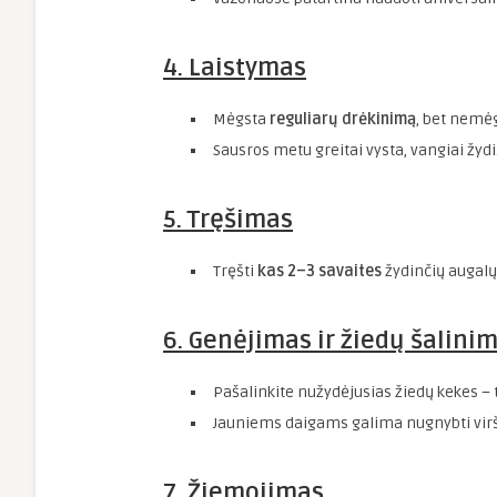
4. Laistymas
Mėgsta
reguliarų drėkinimą
, bet nemėg
Sausros metu greitai vysta, vangiai žydi
5. Tręšimas
Tręšti
kas 2–3 savaites
žydinčių augalų
6. Genėjimas ir žiedų šalini
Pašalinkite nužydėjusias žiedų kekes – 
Jauniems daigams galima nugnybti virš
7. Žiemojimas