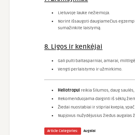
Lietuvoje lauke nežiemoja.
Norint išsaugoti daugiamečius egzemplio
sumažinkite laistymą.
8. Ligos ir kenkėjai
Gali pulti baltasparniai, amarai, miltli
Vengti perlaistymo ir užmirkimo.
Heliotropui
reikia šilumos, daug saulės,
Rekomenduojama daiginti iš sėklų žiemo
Žiedai nuostabiai ir stipriai kvepia, ypač
Nupjovus nužydėjusius žiedus augalas žy
Article Categories:
Augalai