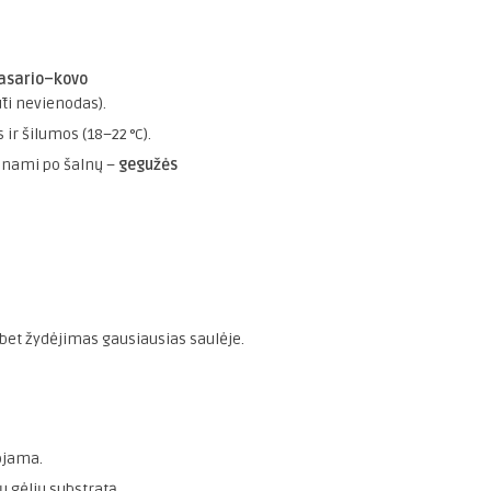
asario–kovo
ti nevienodas).
 ir šilumos (18–22 °C).
dinami po šalnų –
gegužės
 bet žydėjimas gausiausias saulėje.
ojama.
 gėlių substratą.