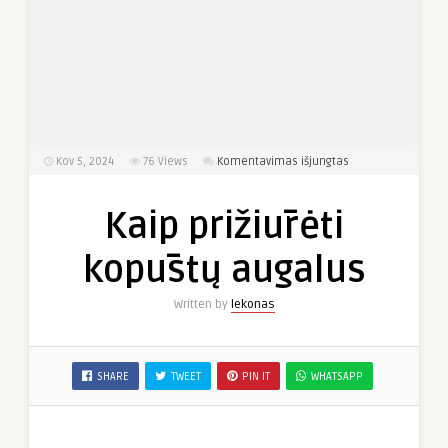
įraše
Kov 5, 2024
76
Views
Komentavimas išjungtas
Kaip
prižiūrėti
Kaip prižiūrėti
kopūstų
augalus
kopūstų augalus
Written by
lekonas
SHARE
TWEET
PIN IT
WHATSAPP