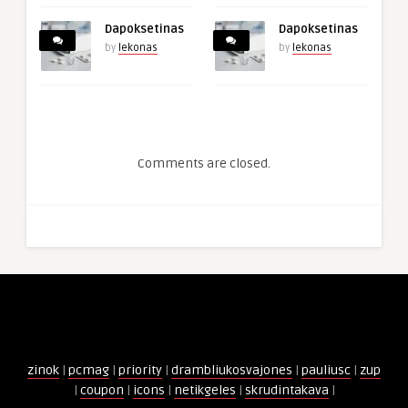
Dapoksetinas
Dapoksetinas
by
lekonas
by
lekonas
Comments are closed.
zinok
|
pcmag
|
priority
|
drambliukosvajones
|
pauliusc
|
zup
|
coupon
|
icons
|
netikgeles
|
skrudintakava
|