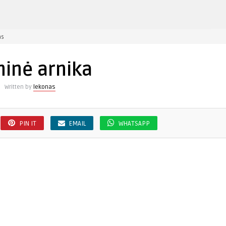
įraše
as
Kalninė
arnika
ninė arnika
Written by
lekonas
PIN IT
EMAIL
WHATSAPP