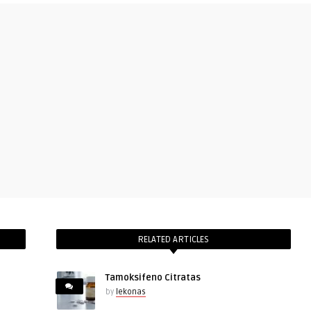
RELATED ARTICLES
Tamoksifeno Citratas
by
lekonas