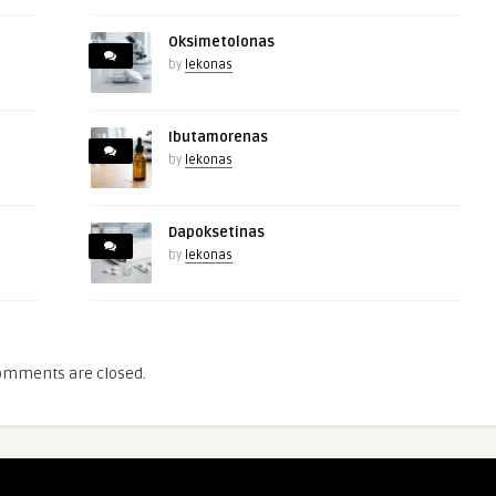
Oksimetolonas
by
lekonas
Ibutamorenas
by
lekonas
Dapoksetinas
by
lekonas
omments are closed.