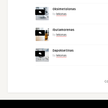
Oksimetolonas
by
lekonas
Ibutamorenas
by
lekonas
Dapoksetinas
by
lekonas
C