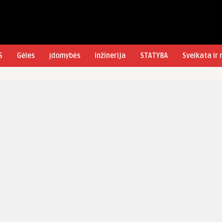
S
Gėles
Įdomybės
inžinerija
STATYBA
Sveikata ir