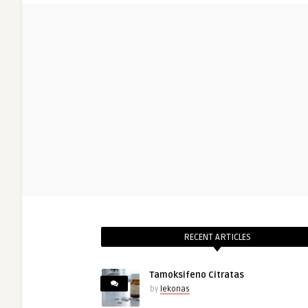
RECENT ARTICLES
Tamoksifeno Citratas
by
lekonas