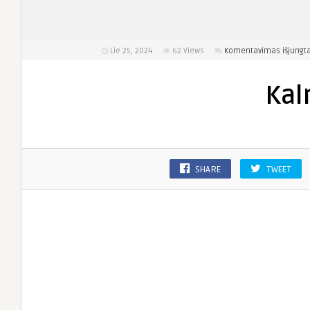
Lie 25, 2024
62
Views
Komentavimas išjungt
Kal
SHARE
TWEET