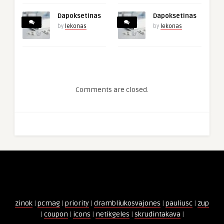
Dapoksetinas
Dapoksetinas
by
lekonas
by
lekonas
Comments are closed.
zinok
|
pcmag
|
priority
|
drambliukosvajones
|
pauliusc
|
zup
|
coupon
|
icons
|
netikgeles
|
skrudintakava
|