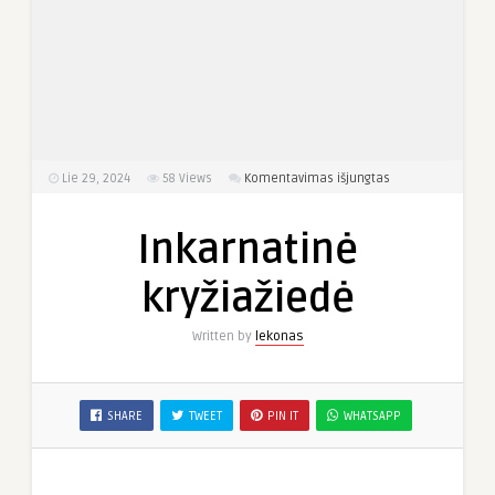
įraše
Lie 29, 2024
58
Views
Komentavimas išjungtas
Inkarnatinė
kryžiažiedė
Inkarnatinė
kryžiažiedė
Written by
lekonas
SHARE
TWEET
PIN IT
WHATSAPP