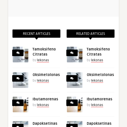
RECENT ARTICLES
RELATED ARTICLES
Tamoksifeno
Tamoksifeno
Citratas
Citratas
by
lekonas
by
lekonas
Oksimetolonas
Oksimetolonas
by
lekonas
by
lekonas
Ibutamorenas
Ibutamorenas
by
lekonas
by
lekonas
Dapoksetinas
Dapoksetinas