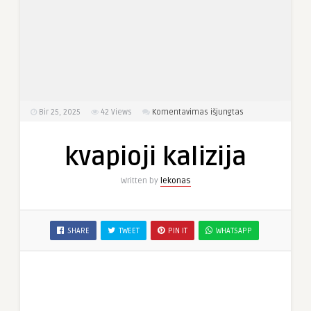
įraše
Bir 25, 2025
42
Views
Komentavimas išjungtas
kvapioji
kalizija
kvapioji kalizija
Written by
lekonas
SHARE
TWEET
PIN IT
WHATSAPP