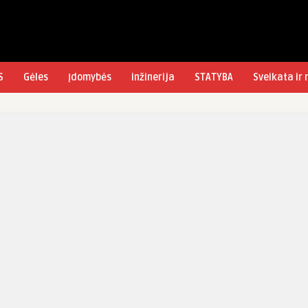
S
Gėles
Įdomybės
inžinerija
STATYBA
Sveikata ir