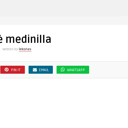
įraše
s
gėlė
medinilla
ė medinilla
Written by
lekonas
PIN IT
EMAIL
WHATSAPP