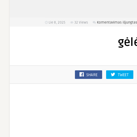
Lie 8, 2025
32
Views
Komentavimas išjungta
gėl
SHARE
TWEET