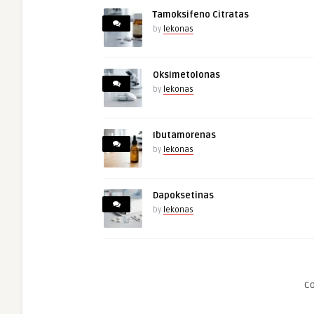
Tamoksifeno Citratas
by
lekonas
Oksimetolonas
by
lekonas
Ibutamorenas
by
lekonas
Dapoksetinas
by
lekonas
C