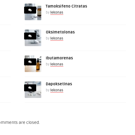
Tamoksifeno Citratas
by
lekonas
Oksimetolonas
by
lekonas
Ibutamorenas
by
lekonas
Dapoksetinas
by
lekonas
omments are closed.