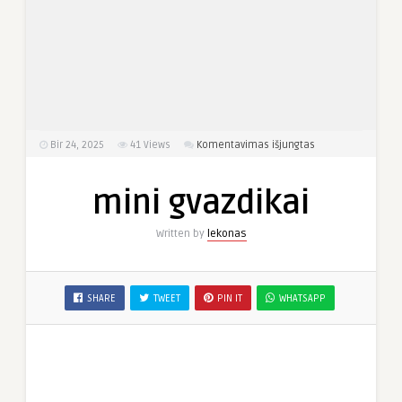
įraše
Bir 24, 2025
41
Views
Komentavimas išjungtas
mini
gvazdikai
mini gvazdikai
Written by
lekonas
SHARE
TWEET
PIN IT
WHATSAPP