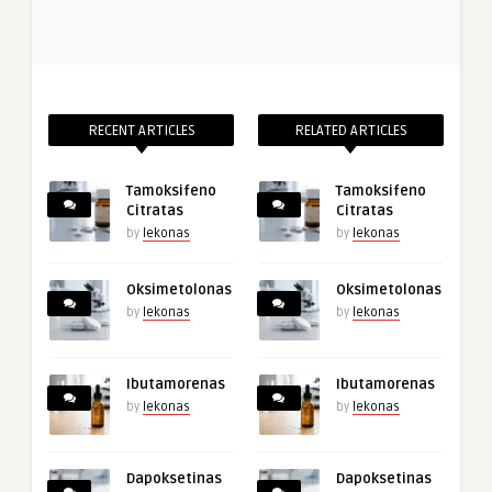
RECENT ARTICLES
RELATED ARTICLES
Tamoksifeno
Tamoksifeno
Citratas
Citratas
by
lekonas
by
lekonas
Oksimetolonas
Oksimetolonas
by
lekonas
by
lekonas
Ibutamorenas
Ibutamorenas
by
lekonas
by
lekonas
Dapoksetinas
Dapoksetinas