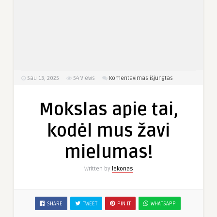
įraše
Sau 13, 2025
54
Views
Komentavimas išjungtas
Mokslas
apie
Mokslas apie tai,
tai,
kodėl
kodėl mus žavi
mus
žavi
mielumas!
mielumas!
Written by
lekonas
SHARE
TWEET
PIN IT
WHATSAPP