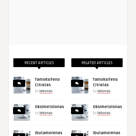
RECENT ARTICLES
RELATED ARTICLES
Tamoksifeno
Tamoksifeno
Citratas
Citratas
by
lekonas
by
lekonas
Oksimetolonas
Oksimetolonas
by
lekonas
by
lekonas
Ibutamorenas
Ibutamorenas