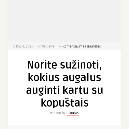
įraše
Kov 6, 2024
79
Views
Komentavimas išjungtas
Norite
sužinoti,
Norite sužinoti,
kokius
augalus
kokius augalus
auginti
kartu
auginti kartu su
su
kopūstais
kopūstais
Written by
lekonas