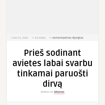
įraše
Kov 11, 2024
64
Views
Komentavimas išjungtas
Prieš
sodinant
Prieš sodinant
avietes
labai
avietes labai svarbu
svarbu
tinkamai
tinkamai paruošti
paruošti
dirvą
dirvą
Written by
lekonas