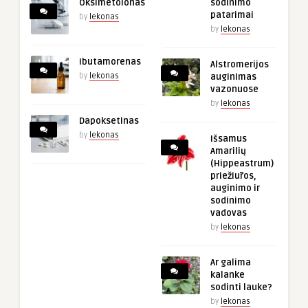
Oksimetolonas
sodinimo
patarimai
by
lekonas
by
lekonas
Ibutamorenas
Alstromerijos
by
lekonas
auginimas
vazonuose
by
lekonas
Dapoksetinas
by
lekonas
Išsamus
Amarilių
(Hippeastrum)
priežiūros,
auginimo ir
sodinimo
vadovas
by
lekonas
Ar galima
kalanke
sodinti lauke?
by
lekonas