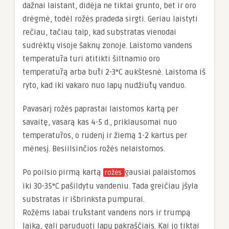
dažnai laistant, didėja ne tiktai grunto, bet ir oro
drėgmė, todėl rožės pradeda sirgti. Geriau laistyti
rečiau, tačiau taip, kad substratas vienodai
sudrėktų visoje šaknų zonoje. Laistomo vandens
temperatūra turi atitikti šiltnamio oro
temperatūrą arba būti 2-3°C aukštesnė. Laistoma iš
ryto, kad iki vakaro nuo lapų nudžiūtų vanduo.
Pavasarį rožės paprastai laistomos kartą per
savaitę, vasarą kas 4-5 d., priklausomai nuo
temperatūros, o rudenį ir žiemą 1-2 kartus per
mėnesį. Besiilsinčios rožės nelaistomos.
Po poilsio pirmą kartą
gausiai palaistomos
rožės
iki 30-35°C pašildytu vandeniu. Tada greičiau įšyla
substratas ir išbrinksta pumpurai.
Rožėms labai trūkstant vandens nors ir trumpą
laiką, gali paruduoti lapų pakraščiais. Kai jo tiktai