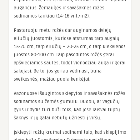
augančius. Žemaūgės ir savašaknės rožės
sodinamos tankiau (14-16 vnt./m2).
Pastaruoju metu rožės dar auginamos dviejų
eilučių juostomis, kuriose atstumas tarp augalų
15-20 cm, tarp eilučių – 20-25 cm, o tarp kiekvienos
juostos 80-100 cm. Taip pasodintos rožės gerai
apšviečiamos saulės, todėl vienodžiau auga ir gerai
šakojasi. Be to, jos geriau vėdinasi, būna
sveikesnės, mažiau puola kenkėjai.
Vazonuose išaugintos skiepytos ir savašaknės rožės
sodinamos su žemės gumulu. Duobių ar vagučių
gylis ir dydis turi būti toks, kad jose laisvai tilptų
šaknys ir jų galai nebūtų užriesti į viršų.
Įskiepyti rožių krūmai sodinami taip, kad skiepijimo