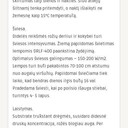
skirtumas tarp dienos ir nakties. Šiuo atvejų
šiltnamį tenka pritemdyti, o naktį išlaikyti ne
žemesnę kaip 15°C temperatūrą.
Šviesa.
Didelės reikšmės rožių derliui ir kokybei turi
šviesos intensyvumas. Žiemą papildomas švietimas
lempomis DRLF-400 paankstina žydėjimą.
Optimalus šviesos galingumas – 150-200 W/m2.
Lempos turi būti pakabintos 70-100 cm atstumu
nuo augalų viršūnių. Papildomai šviečiama tiek
laiko, kad bendras dienos ilgis būtų 16 val.
Pradedama šviesti, kai po poilsio išauga stiebai,
turintys 4- 5 lapus.
Laistymas.
Substrate trūkstant drėgmės, susidaro didesnė
druskų koncentracija, rožės blogiau auga. Per