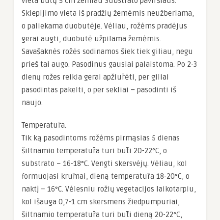
vieta būtų 5 cm žemiau Substrato paviršiaus.
Skiepijimo vieta iš pradžių žemėmis neužberiama,
o paliekama duobutėje. Vėliau, rožėms pradėjus
gerai augti, duobutė užpilama žemėmis.
Savašaknės rožės sodinamos šiek tiek giliau, negu
prieš tai augo. Pasodinus gausiai palaistoma. Po 2-3
dienų rožes reikia gerai apžiūrėti, per giliai
pasodintas pakelti, o per sekliai – pasodinti iš
naujo.
Temperatūra.
Tik ką pasodintoms rožėms pirmąsias 5 dienas
šiltnamio temperatūra turi būti 20-22°C, o
substrato – 16-18°C. Vengti skersvėjų. Vėliau, kol
formuojasi krūmai, dieną temperatūra 18-20°C, o
naktį – 16°C. Vėlesniu rožių vegetacijos laikotarpiu,
kol išauga 0,7-1 cm skersmens žiedpumpuriai,
šiltnamio temperatūra turi būti dieną 20-22°C,