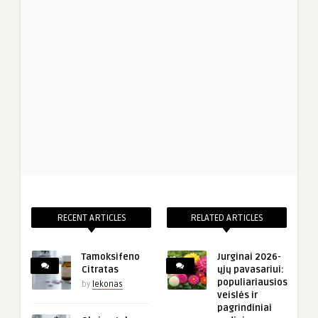
RECENT ARTICLES
RELATED ARTICLES
Tamoksifeno
Jurginai 2026-
Citratas
ųjų pavasariui:
populiariausios
by
lekonas
veislės ir
pagrindiniai