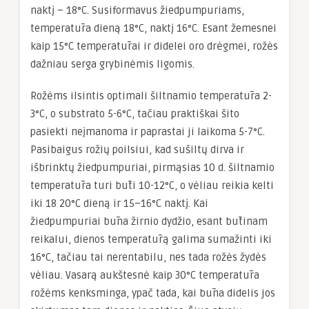
naktį – 18°C. Susiformavus žiedpumpuriams,
temperatūra dieną 18°C, naktį 16°C. Esant žemesnei
kaip 15°C temperatūrai ir didelei oro drėgmei, rožės
dažniau serga grybinėmis ligomis.
Rožėms ilsintis optimali šiltnamio temperatūra 2-
3°C, o substrato 5-6°C, tačiau praktiškai šito
pasiekti neįmanoma ir paprastai ji laikoma 5-7°C.
Pasibaigus rožių poilsiui, kad sušiltų dirva ir
išbrinktų žiedpumpuriai, pirmąsias 10 d. šiltnamio
temperatūra turi būti 10-12°C, o vėliau reikia kelti
iki 18 20°C dieną ir 15–16°C naktį. Kai
žiedpumpuriai būna žirnio dydžio, esant būtinam
reikalui, dienos temperatūrą galima sumažinti iki
16°C, tačiau tai nerentabilu, nes tada rožės žydės
vėliau. Vasarą aukštesnė kaip 30°C temperatūra
rožėms kenksminga, ypač tada, kai būna didelis jos