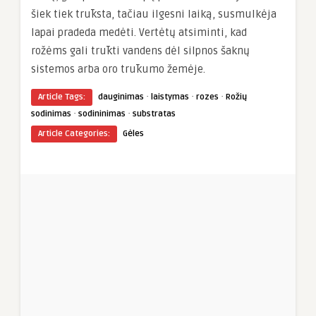
šiek tiek trūksta, tačiau ilgesni laiką, susmulkėja
lapai pradeda medėti. Vertėtų atsiminti, kad
rožėms gali trūkti vandens dėl silpnos šaknų
sistemos arba oro trūkumo žemėje.
·
·
·
Article Tags:
dauginimas
laistymas
rozes
Rožių
·
·
sodinimas
sodininimas
substratas
Article Categories:
Gėles