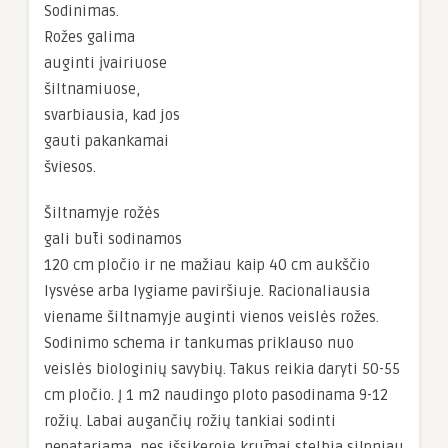
Sodinimas.
Rožes galima
auginti įvairiuose
šiltnamiuose,
svarbiausia, kad jos
gauti pakankamai
šviesos.
Šiltnamyje rožės
gali būti sodinamos
120 cm pločio ir ne mažiau kaip 40 cm aukščio
lysvėse arba lygiame paviršiuje. Racionaliausia
viename šiltnamyje auginti vienos veislės rožes.
Sodinimo schema ir tankumas priklauso nuo
veislės biologinių savybių. Takus reikia daryti 50-55
cm pločio. Į 1 m2 naudingo ploto pasodinama 9-12
rožių. Labai augančių rožių tankiai sodinti
nepatariama, nes išsikeroję krūmai stelbia silpniau