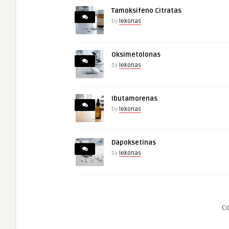
Tamoksifeno Citratas
by
lekonas
Oksimetolonas
by
lekonas
Ibutamorenas
by
lekonas
Dapoksetinas
by
lekonas
C