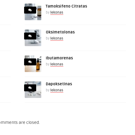
Tamoksifeno Citratas
by
lekonas
Oksimetolonas
by
lekonas
Ibutamorenas
by
lekonas
Dapoksetinas
by
lekonas
omments are closed.