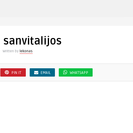
įraše
geles
sanvitalijos
 sanvitalijos
Written by
lekonas
PIN IT
EMAIL
WHATSAPP