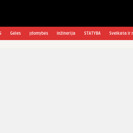
S
Gėles
Įdomybės
inžinerija
STATYBA
Sveikata ir