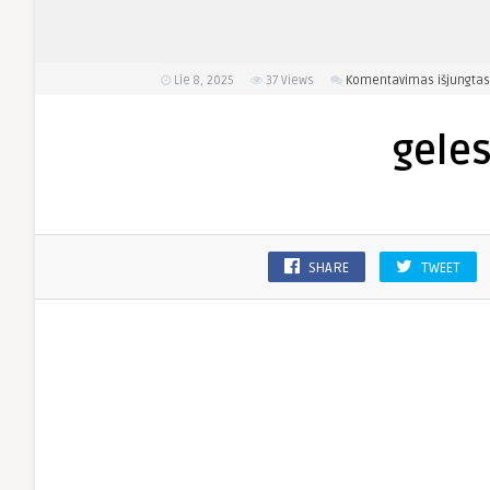
Lie 8, 2025
37
Views
Komentavimas išjungtas
geles
SHARE
TWEET