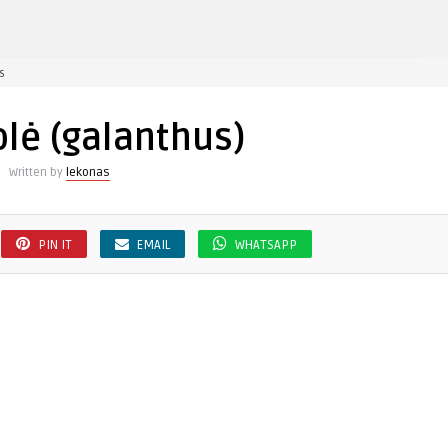
įraše
s
Snieguolė
(galanthus)
lė (galanthus)
Written by
lekonas
PIN IT
EMAIL
WHATSAPP