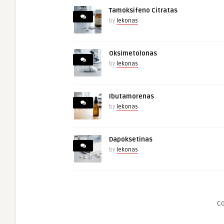
Tamoksifeno Citratas
by
lekonas
Oksimetolonas
by
lekonas
Ibutamorenas
by
lekonas
Dapoksetinas
by
lekonas
C