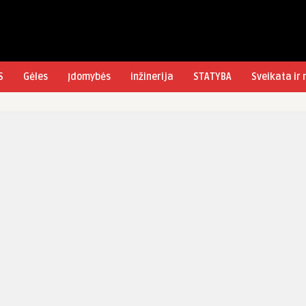
S
Gėles
Įdomybės
inžinerija
STATYBA
Sveikata ir