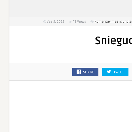
Vas 5, 2025
48
Views
Komentavimas išjungta
Snieguo
SHARE
TWEET