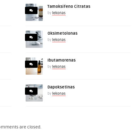
Tamoksifeno Citratas
by
lekonas
Oksimetolonas
by
lekonas
Ibutamorenas
by
lekonas
Dapoksetinas
by
lekonas
omments are closed.