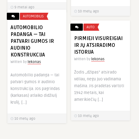
9 metai ago
10 metų ago
AUTOMOBILIS
AUTOMOBILIO
AUTO
PADANGA — TAI
PIRMIEJI VISUREIGIAI
PATVARI GUMOS IR
IR JŲ ATSIRADIMO
AUDINIO
ISTORIJA
KONSTRUKCIJA
Written by
lekonas
Written by
lekonas
Žodis „džipas” atsirado
Automobilio padanga — tai
vėliau, negu juo vadinama
patvari gumos ir audinio
mašina. Jis pradėtas vartoti
konstrukcija. Jos pagrindas
1942 metais, kai
(karkasas) atlaiko didžiulį
amerikiečių […]
krūvį, […]
10 metų ago
10 metų ago