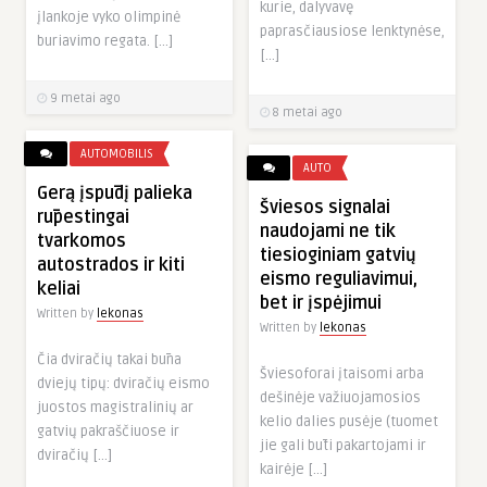
kurie, dalyvavę
įlankoje vyko olimpinė
paprasčiausiose lenktynėse,
buriavimo regata. […]
[…]
9 metai ago
8 metai ago
AUTOMOBILIS
AUTO
Gerą įspūdį palieka
Šviesos signalai
rūpestingai
naudojami ne tik
tvarkomos
tiesioginiam gatvių
autostrados ir kiti
eismo reguliavimui,
keliai
bet ir įspėjimui
Written by
lekonas
Written by
lekonas
Čia dviračių takai būna
Šviesoforai įtaisomi arba
dviejų tipų: dviračių eismo
dešinėje važiuojamosios
juostos magistralinių ar
kelio dalies pusėje (tuomet
gatvių pakraščiuose ir
jie gali būti pakartojami ir
dviračių […]
kairėje […]