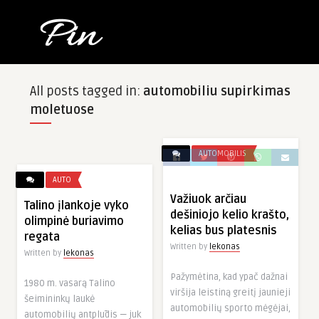
All posts tagged in:
automobiliu supirkimas
moletuose
AUTOMOBILIS
AUTO
Važiuok arčiau
Talino įlankoje vyko
dešiniojo kelio krašto,
olimpinė buriavimo
kelias bus platesnis
regata
Written by
lekonas
Written by
ADVERTISEMENT
lekonas
Pažymėtina, kad ypač dažnai
1980 m. vasarą Talino
viršija leistiną greitį jaunieji
šeimininkų laukė
automobilių sporto mėgėjai,
automobilių antplūdis — juk