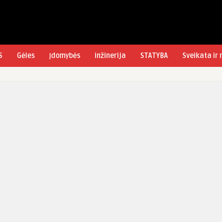
S
Gėles
Įdomybės
inžinerija
STATYBA
Sveikata ir