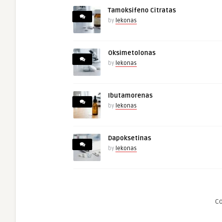
Tamoksifeno Citratas
by
lekonas
Oksimetolonas
by
lekonas
Ibutamorenas
by
lekonas
Dapoksetinas
by
lekonas
C