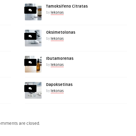
Tamoksifeno Citratas
by
lekonas
Oksimetolonas
by
lekonas
Ibutamorenas
by
lekonas
Dapoksetinas
by
lekonas
omments are closed.