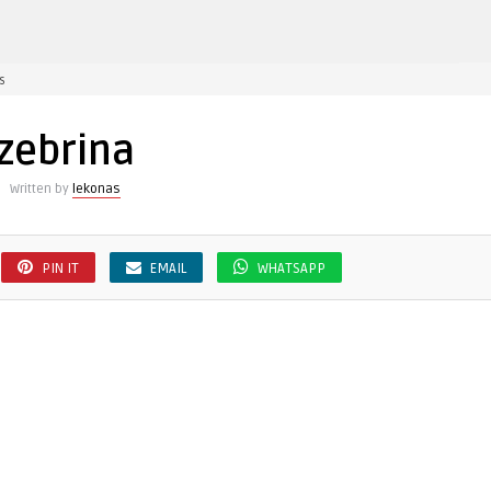
įraše
s
zebrina
zebrina
Written by
lekonas
PIN IT
EMAIL
WHATSAPP