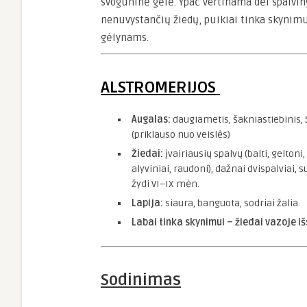
svogūninė gėlė. Ypač vertinama dėl spalving
nenuvystančių žiedų, puikiai tinka skynimu
gėlynams.
ALSTROMERIJOS
Augalas:
daugiametis, šakniastiebinis,
(priklauso nuo veislės)
Žiedai:
įvairiausių spalvų (balti, geltoni,
alyviniai, raudoni), dažnai dvispalviai, 
žydi VI–IX mėn.
Lapija:
siaura, banguota, sodriai žalia.
Labai tinka skynimui – žiedai vazoje išsi
Sodinimas