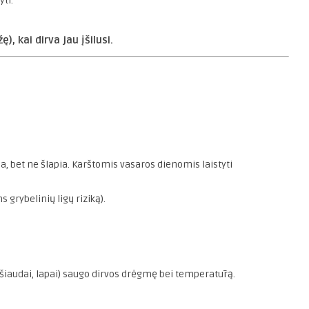
yti.
, kai dirva jau įšilusi.
a, bet ne šlapia. Karštomis vasaros dienomis laistyti
s grybelinių ligų riziką).
šiaudai, lapai) saugo dirvos drėgmę bei temperatūrą.