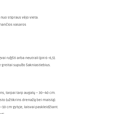
nuo stipraus vėjo vieta.
ginančios vasaros
gvai rūgšti arba neutrali (pH 6–6,5).
reitai supūdo šakniastiebius.
s, tarpai tarp augalų – 30–40 cm.
to (užtikrins drenažą bei maistą).
–10 cm gylyje, laisvai paskleidžiant.