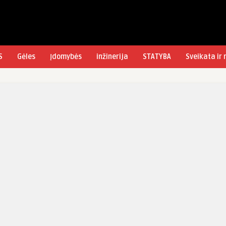
S
Gėles
Įdomybės
inžinerija
STATYBA
Sveikata ir