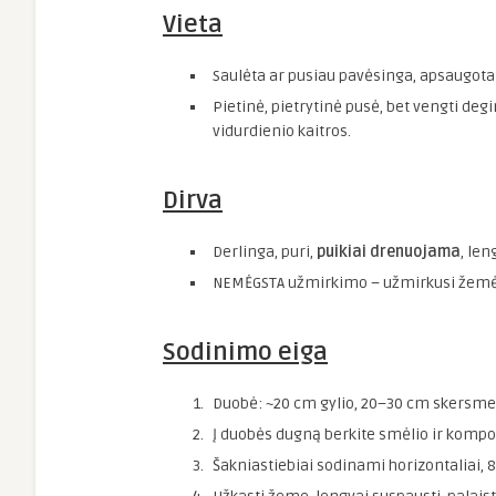
Vieta
Saulėta ar pusiau pavėsinga, apsaugota 
Pietinė, pietrytinė pusė, bet vengti de
vidurdienio kaitros.
Dirva
Derlinga, puri,
puikiai drenuojama
, len
NEMĖGSTA užmirkimo – užmirkusi žemė g
Sodinimo eiga
Duobė: ~20 cm gylio, 20–30 cm skersmen
Į duobės dugną berkite smėlio ir kompos
Šakniastiebiai sodinami horizontaliai, 8