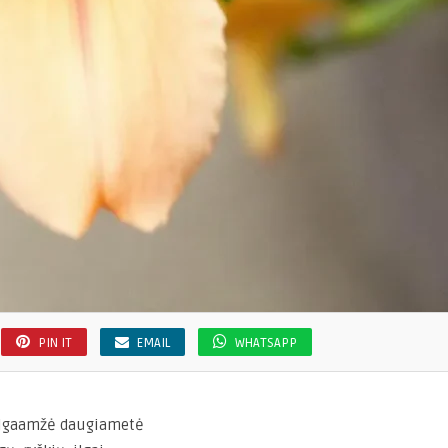
PIN IT
EMAIL
WHATSAPP
, ilgaamžė daugiametė