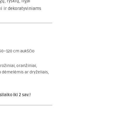
ų, ryškių, ilgai
i ir dekoratyviniams
 50–120 cm aukščio
 rožiniai, oranžiniai,
su dėmelėmis ar dryželiais,
laiko iki 2 sav.!