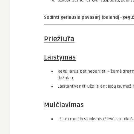
Užkasti žeme, lengvai suspausti, palaist
Sodinti geriausia pavasarį (balandį–gegužę)
Priežiūra
Laistymas
Reguliarus, bet neperlieti – žemė drėgn
dažniau.
Laistant vengti užpilti ant lapų (sumažin
Mulčiavimas
~5 cm mulčio sluoksnis (žievė, smulkūs 