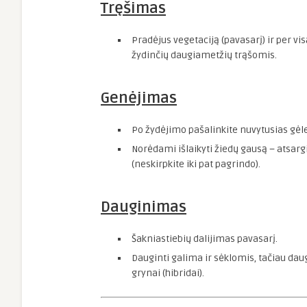
Tręšimas
Pradėjus vegetaciją (pavasarį) ir per vi
žydinčių daugiametžių trąšomis.
Genėjimas
Po žydėjimo pašalinkite nuvytusias gėle
Norėdami išlaikyti žiedų gausą – atsargi
(neskirpkite iki pat pagrindo).
Dauginimas
Šakniastiebių dalijimas pavasarį.
Dauginti galima ir sėklomis, tačiau da
grynai (hibridai).