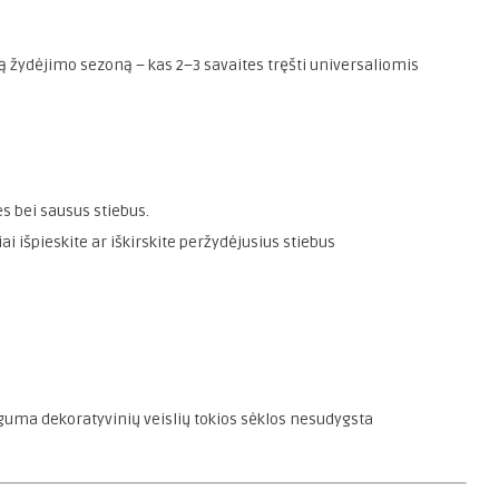
są žydėjimo sezoną – kas 2–3 savaites tręšti universaliomis
s bei sausus stiebus.
ai išpieskite ar iškirskite peržydėjusius stiebus
uguma dekoratyvinių veislių tokios sėklos nesudygsta