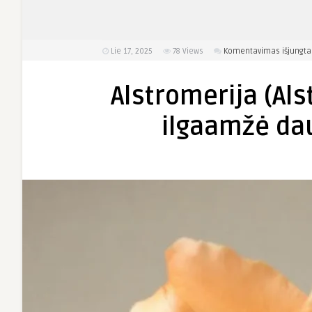
Lie 17, 2025
78
Views
Komentavimas išjungta
Alstromerija (Als
ilgaamžė da