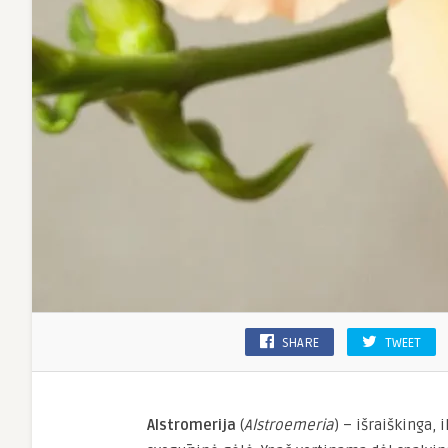
SHARE
TWEET
Alstromerija
(
Alstroemeria
) – išraiškinga