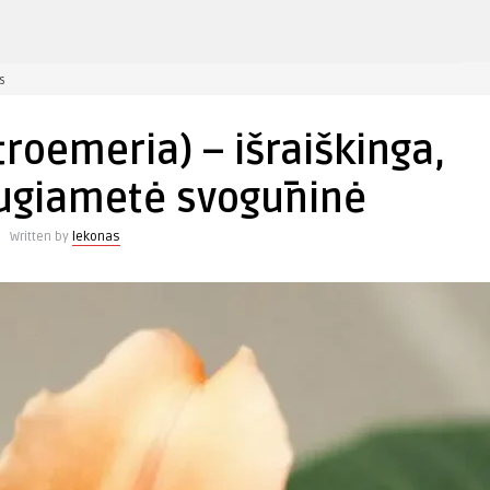
įraše
s
Alstromerija
(Alstroemeria)
troemeria) – išraiškinga,
–
išraiškinga,
ugiametė svogūninė
ilgaamžė
daugiametė
Written by
lekonas
svogūninė