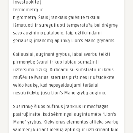
investuokite į
termometrą ir
higrometrą. Šiais įrankiais galėsite tiksliai
išmatuoti ir sureguliuoti temperatūrą bei drėgmę
savo auginimo patalpoje, taip užtikrindami
geriausią įmanomą aplinką Lion’s Mane grybams.
Galiausiai, auginant grybus, labai svarbu teikti
pirmenybę švarai ir kuo labiau sumažinti
užteršimo riziką. Dirbdami su substratu ir ikrais
mūvėkite švarias, sterilias pirštines ir užsidėkite
veido kaukę, kad nepageidaujami teršalai
nesutrikdytų jūsų Lion’s Mane grybų augimo.
Susirinkę šiuos būtinus įrankius ir medžiagas,
pasirūpinsite, kad sėkmingai augintumėte “Lion’s
Mane” grybus. Kiekvienas elementas atlieka svarbų
vaidmenį kuriant idealią aplinką ir užtikrinant kuo