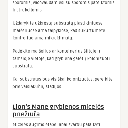
sporomis, vadovaudamiesi su sporomis pateiktomis
instrukcijomis.
Uždarykite užkrėstą substratą plastikiniuose
maišeliuose arba talpyklose, kad sukurtumėte
kontroliuojamą mikroklimatą.
Padėkite maišelius ar konteinerius šiltoje ir
tamsioje vietoje, kad grybiena galėtų kolonizuoti
substratą.
Kai substratas bus visiškai kolonizuotas, pereikite
prie vaisiakūnių stadijos.
Lion’s Mane grybienos micelės
priežiūra
Micelės augimo etape labai svarbu palaikyti