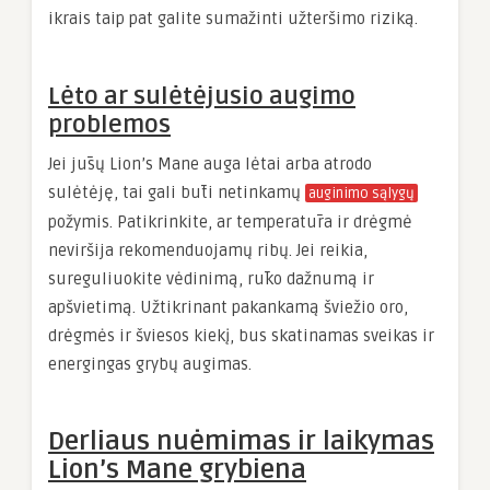
ikrais taip pat galite sumažinti užteršimo riziką.
Lėto ar sulėtėjusio augimo
problemos
Jei jūsų Lion’s Mane auga lėtai arba atrodo
sulėtėję, tai gali būti netinkamų
auginimo sąlygų
požymis. Patikrinkite, ar temperatūra ir drėgmė
neviršija rekomenduojamų ribų. Jei reikia,
sureguliuokite vėdinimą, rūko dažnumą ir
apšvietimą. Užtikrinant pakankamą šviežio oro,
drėgmės ir šviesos kiekį, bus skatinamas sveikas ir
energingas grybų augimas.
Derliaus nuėmimas ir laikymas
Lion’s Mane grybiena