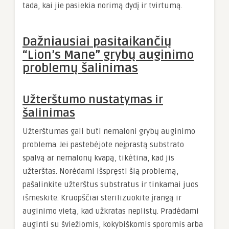
tada, kai jie pasiekia norimą dydį ir tvirtumą.
Dažniausiai pasitaikančių
“Lion’s Mane” grybų auginimo
problemų šalinimas
Užterštumo nustatymas ir
šalinimas
Užterštumas gali būti nemaloni grybų auginimo
problema. Jei pastebėjote neįprastą substrato
spalvą ar nemalonų kvapą, tikėtina, kad jis
užterštas. Norėdami išspręsti šią problemą,
pašalinkite užterštus substratus ir tinkamai juos
išmeskite. Kruopščiai sterilizuokite įrangą ir
auginimo vietą, kad užkratas neplistų. Pradėdami
auginti su šviežiomis, kokybiškomis sporomis arba