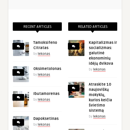
RECENT ARTICLES
RELATED ARTICLES
Tamoksifeno
Kapitalizmas ir
Citratas
socializmas:
galutinė
by
lekonas
ekonominių
idėjų dvikova
Oksimetolonas
by
lekonas
by
lekonas
Atraskite 10
naujoviškų
Ibutamorenas
mokyklų,
by
lekonas
kurios keičia
švietimo
sistemą
by
lekonas
Dapoksetinas
by
lekonas