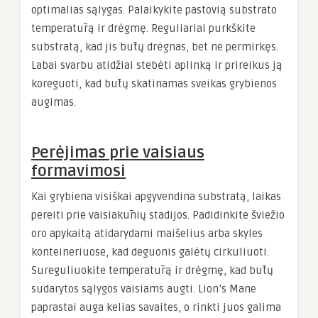
optimalias sąlygas. Palaikykite pastovią substrato
temperatūrą ir drėgmę. Reguliariai purkškite
substratą, kad jis būtų drėgnas, bet ne permirkęs.
Labai svarbu atidžiai stebėti aplinką ir prireikus ją
koreguoti, kad būtų skatinamas sveikas grybienos
augimas.
Perėjimas prie vaisiaus
formavimosi
Kai grybiena visiškai apgyvendina substratą, laikas
pereiti prie vaisiakūnių stadijos. Padidinkite šviežio
oro apykaitą atidarydami maišelius arba skyles
konteineriuose, kad deguonis galėtų cirkuliuoti.
Sureguliuokite temperatūrą ir drėgmę, kad būtų
sudarytos sąlygos vaisiams augti. Lion’s Mane
paprastai auga kelias savaites, o rinkti juos galima