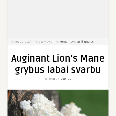
įraše
Kov 10, 2024
118
Views
Komentavimas išjungtas
Auginant
Lion’s
Auginant Lion’s Mane
Mane
grybus
grybus labai svarbu
labai
svarbu
Written by
lekonas