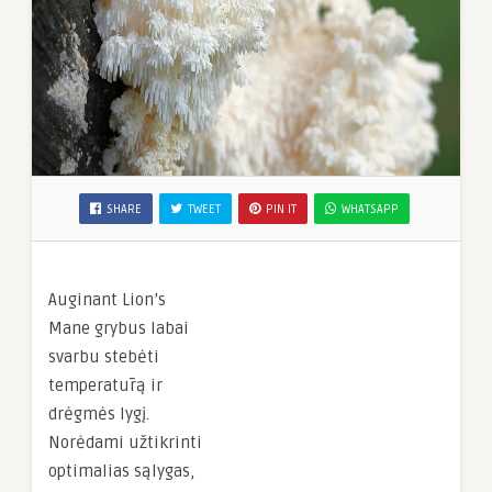
SHARE
TWEET
PIN IT
WHATSAPP
Auginant Lion’s
Mane grybus labai
svarbu stebėti
temperatūrą ir
drėgmės lygį.
Norėdami užtikrinti
optimalias sąlygas,