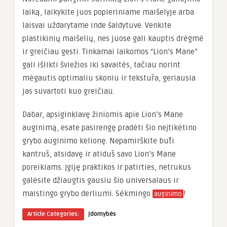
laiką, laikykite juos popieriniame maišelyje arba
laisvai uždarytame inde šaldytuve. Venkite
plastikinių maišelių, nes juose gali kauptis drėgmė
ir greičiau gesti. Tinkamai laikomos “Lion’s Mane”
gali išlikti šviežios iki savaitės, tačiau norint
mėgautis optimaliu skoniu ir tekstūra, geriausia
jas suvartoti kuo greičiau.
Dabar, apsiginklavę žiniomis apie Lion’s Mane
auginimą, esate pasirengę pradėti šio neįtikėtino
grybo auginimo kelionę. Nepamirškite būti
kantrūs, atsidavę ir atidūs savo Lion’s Mane
poreikiams. Įgiję praktikos ir patirties, netrukus
galėsite džiaugtis gausiu šio universalaus ir
maistingo grybo derliumi. Sėkmingo
!
auginimo
Article Categories:
Įdomybės