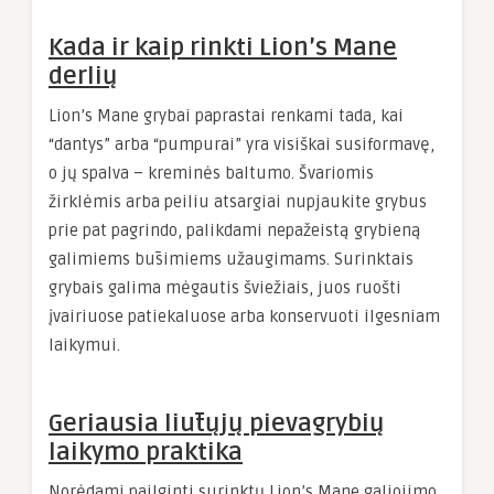
Kada ir kaip rinkti Lion’s Mane
derlių
Lion’s Mane grybai paprastai renkami tada, kai
“dantys” arba “pumpurai” yra visiškai susiformavę,
o jų spalva – kreminės baltumo. Švariomis
žirklėmis arba peiliu atsargiai nupjaukite grybus
prie pat pagrindo, palikdami nepažeistą grybieną
galimiems būsimiems užaugimams. Surinktais
grybais galima mėgautis šviežiais, juos ruošti
įvairiuose patiekaluose arba konservuoti ilgesniam
laikymui.
Geriausia liūtųjų pievagrybių
laikymo praktika
Norėdami pailginti surinktų Lion’s Mane galiojimo