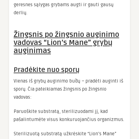
geresnes sąlygas grybams augti ir gauti gausų
derlių.
Žingsnis po žingsnio auginimo
vadovas “Lion’s Mane” grybų
auginimas
Pradėkite nuo sporų
Vienas iš grybų auginimo būdų – pradėti auginti iš
sporų. Čia pateikiamas žingsnis po žingsnio
vadovas:
Paruoškite substratą, sterilizuodami jį, kad
pašalintumėte visus konkuruojančius organizmus.
Sterilizuotą substratą užkrėskite “Lion’s Mane”