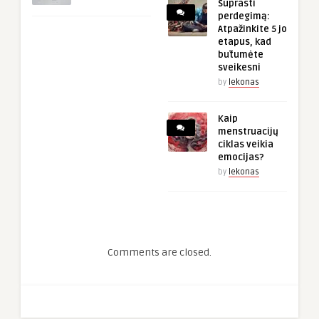
Suprasti
perdegimą:
Atpažinkite 5 jo
etapus, kad
būtumėte
sveikesni
by
lekonas
Kaip
menstruacijų
ciklas veikia
emocijas?
by
lekonas
Comments are closed.