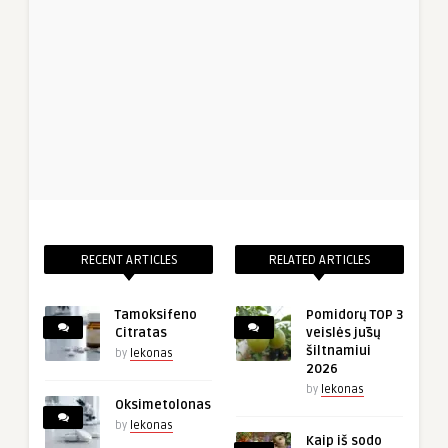
RECENT ARTICLES
RELATED ARTICLES
Tamoksifeno
Pomidorų TOP 3
Citratas
veislės jūsų
šiltnamiui
by
lekonas
2026
by
lekonas
Oksimetolonas
by
lekonas
Kaip iš sodo