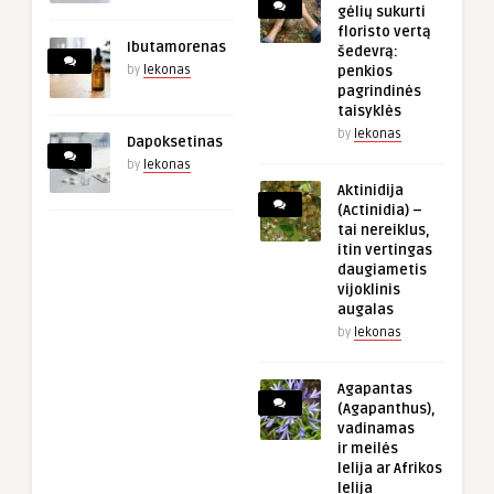
gėlių sukurti
floristo vertą
Ibutamorenas
šedevrą:
by
lekonas
penkios
pagrindinės
taisyklės
by
lekonas
Dapoksetinas
by
lekonas
Aktinidija
(Actinidia) –
tai nereiklus,
itin vertingas
daugiametis
vijoklinis
augalas
by
lekonas
Agapantas
(Agapanthus),
vadinamas
ir meilės
lelija ar Afrikos
lelija