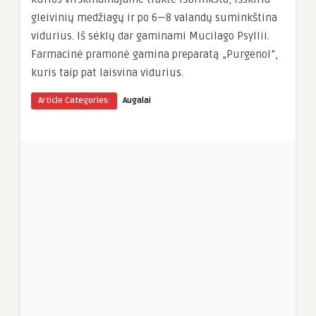
gleivinių medžiagų ir po 6—8 valandų suminkština
vidurius. Iš sėklų dar gaminami Mucilago Psyllii.
Farmacinė pramonė gamina preparatą „Purgenol”,
kuris taip pat laisvina vidurius.
Article Categories:
Augalai