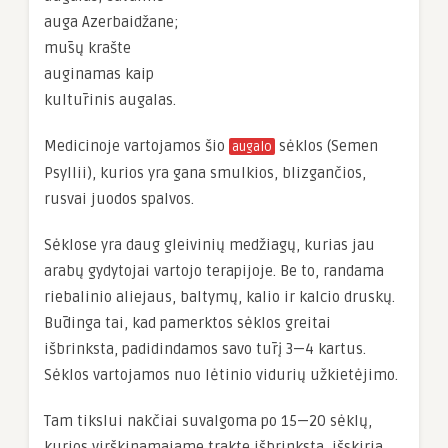
auga Azerbaidžane;
mūsų krašte
auginamas kaip
kultūrinis augalas.
Medicinoje vartojamos šio
sėklos (Semen
augalo
Psyllii), kurios yra gana smulkios, blizgančios,
rusvai juodos spalvos.
Sėklose yra daug gleivinių medžiagų, kurias jau
arabų gydytojai vartojo terapijoje. Be to, randama
riebalinio aliejaus, baltymų, kalio ir kalcio druskų.
Būdinga tai, kad pamerktos sėklos greitai
išbrinksta, padidindamos savo tūrį 3—4 kartus.
Sėklos vartojamos nuo lėtinio vidurių užkietėjimo.
Tam tikslui nakčiai suvalgoma po 15—20 sėklų,
kurios virškinamajame trakte išbrinksta, išskiria