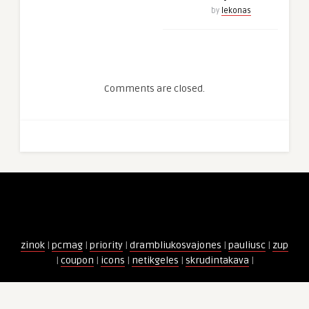
by
lekonas
Comments are closed.
zinok
|
pcmag
|
priority
|
drambliukosvajones
|
pauliusc
|
zup
|
coupon
|
icons
|
netikgeles
|
skrudintakava
|