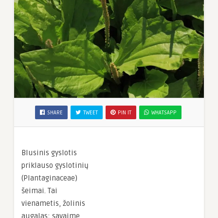
SHARE
TWEET
PIN IT
WHATSAPP
Blusinis gyslotis
priklauso gyslotinių
(Plantaginaceae)
šeimai. Tai
vienametis, žolinis
augalas; savaime