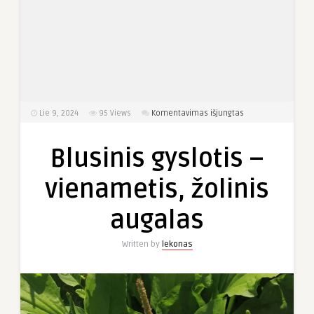
įraše
Lie 9, 2024
95
Views
Komentavimas išjungtas
Blusinis
gyslotis
Blusinis gyslotis –
–
vienametis,
vienametis, žolinis
žolinis
augalas
augalas
Written by
lekonas