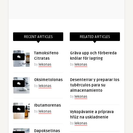
RECENT ARTICLES
RELATED ARTICLES
Tamoksifeno
Gräva upp och förbereda
Citratas
knölar för lagring
by
lekonas
by
lekonas
Oksimetolonas
Desenterrar y preparar los
tubérculos para su
by
lekonas
almacenamiento
by
lekonas
Ibutamorenas
by
lekonas
Vykopávanie a príprava
hľúz na uskladnenie
by
lekonas
Dapoksetinas