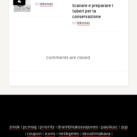
by
lekonas
Scavare e preparare i
tuberi per la
conservazione
by
lekonas
Comments are closed.
zinok
|
pcmag
|
priority
|
drambliukosvajones
|
pauliusc
|
zup
|
coupon
|
icons
|
netikgeles
|
skrudintakava
|