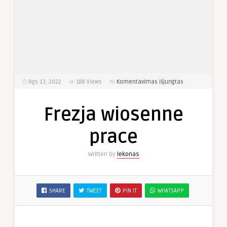
įraše
Rgs 13, 2022
188
Views
Komentavimas išjungtas
Frezja
wiosenne
Frezja wiosenne
prace
prace
Written by
lekonas
SHARE
TWEET
PIN IT
WHATSAPP