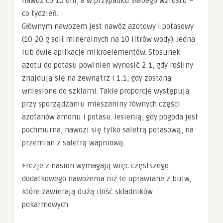
nawóz co 10 dni, a w przypadku słabego wzrostu –
co tydzień.
Głównym nawozem jest nawóz azotowy i potasowy
(10-20 g soli mineralnych na 10 litrów wody). Jedna
lub dwie aplikacje mikroelementów. Stosunek
azotu do potasu powinien wynosić 2:1, gdy rośliny
znajdują się na zewnątrz i 1:1, gdy zostaną
wniesione do szklarni. Takie proporcje występują
przy sporządzaniu mieszaniny równych części
azotanów amonu i potasu. Jesienią, gdy pogoda jest
pochmurna, nawozi się tylko saletrą potasową, na
przemian z saletrą wapniową.
Frezje z nasion wymagają więc częstszego
dodatkowego nawożenia niż te uprawiane z bulw,
które zawierają dużą ilość składników
pokarmowych.