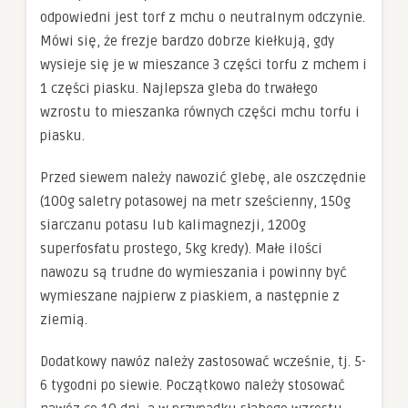
odpowiedni jest torf z mchu o neutralnym odczynie.
Mówi się, że frezje bardzo dobrze kiełkują, gdy
wysieje się je w mieszance 3 części torfu z mchem i
1 części piasku. Najlepsza gleba do trwałego
wzrostu to mieszanka równych części mchu torfu i
piasku.
Przed siewem należy nawozić glebę, ale oszczędnie
(100g saletry potasowej na metr sześcienny, 150g
siarczanu potasu lub kalimagnezji, 1200g
superfosfatu prostego, 5kg kredy). Małe ilości
nawozu są trudne do wymieszania i powinny być
wymieszane najpierw z piaskiem, a następnie z
ziemią.
Dodatkowy nawóz należy zastosować wcześnie, tj. 5-
6 tygodni po siewie. Początkowo należy stosować