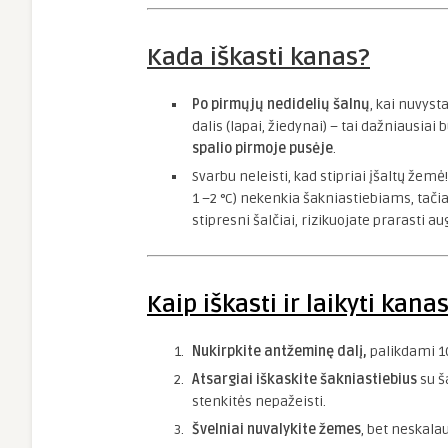
Kada iškasti kanas?
Po pirmųjų nedidelių šalnų
, kai nuvys
dalis (lapai, žiedynai) – tai dažniausiai
spalio pirmoje pusėje
.
Svarbu neleisti, kad stipriai įšaltų žemė
1 –2 °C) nekenkia šakniastiebiams, tačia
stipresni šalčiai, rizikuojate prarasti au
Kaip iškasti ir laikyti kana
Nukirpkite antžeminę dalį,
palikdami 10
Atsargiai iškaskite šakniastiebius
su š
stenkitės nepažeisti.
Švelniai nuvalykite žemes
, bet neskala