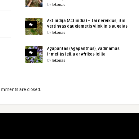
by
lekonas
Aktinidija (Actinidia) – tai nereiklus, itin
vertingas daugiametis vijoklinis augalas
by
lekonas
Agapantas (Agapanthus), vadinamas
ir meilės lelija ar Afrikos lelija
by
lekonas
omments are closed.