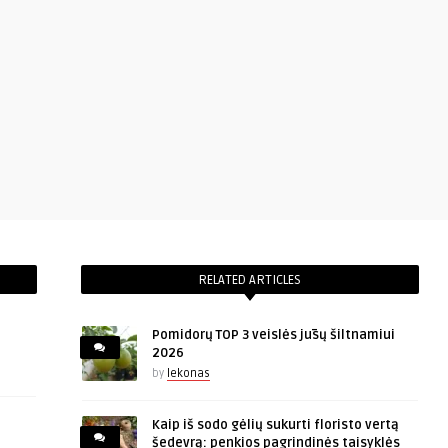
RELATED ARTICLES
Pomidorų TOP 3 veislės jūsų šiltnamiui
2026
by
lekonas
Kaip iš sodo gėlių sukurti floristo vertą
šedevrą: penkios pagrindinės taisyklės