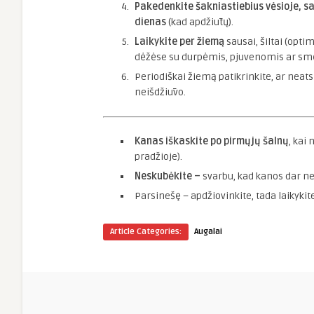
Pakedenkite šakniastiebius vėsioje, sa
dienas
(kad apdžiūtų).
Laikykite per žiemą
sausai, šiltai (opti
dėžėse su durpėmis, pjuvenomis ar smė
Periodiškai žiemą patikrinkite, ar neat
neišdžiūvo.
Kanas iškaskite po pirmųjų šalnų
, kai
pradžioje).
Neskubėkite –
svarbu, kad kanos dar nesp
Parsinešę – apdžiovinkite, tada laikykite
Article Categories:
Augalai