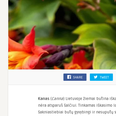
SHARE
TWEET
Kanas
(
Canna
) Lietuvoje žiemai būtina iška
nėra atsparūs šalčiui. Tinkamas iškasimo la
šakniastiebiai būtų gyvybingi ir nesupūtų