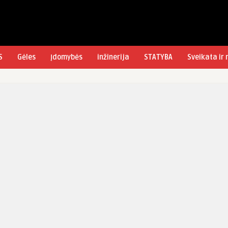
S
Gėles
Įdomybės
inžinerija
STATYBA
Sveikata ir