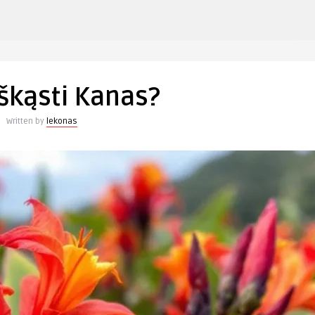
įraše
s
Kada
iškąsti
škąsti Kanas?
Kanas?
Written by
lekonas