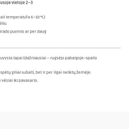
usoje vietoje 2–3
mali temperatūra 6–10 °C)
liu.
sirado puvinio ar per daug
 nuvysta lapai (dažniausiai – rugsėjo pabaigoje–spalio
ėtų giliai sušalti, bet ir per ilgai neliktų žemėje.
 vėsiai iki pavasario.