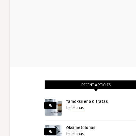
RECENT ARTICLES
Tamoksifeno Citratas
by
lekonas
Oksimetolonas
by
lekonas