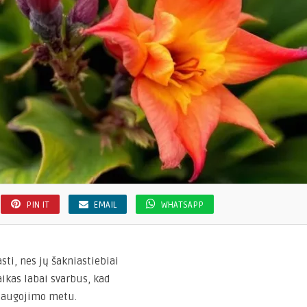
PIN IT
EMAIL
WHATSAPP
sti, nes jų šakniastiebiai
ikas labai svarbus, kad
 saugojimo metu.