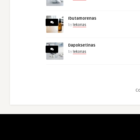
Ibutamorenas
by
lekonas
Dapoksetinas
by
lekonas
C