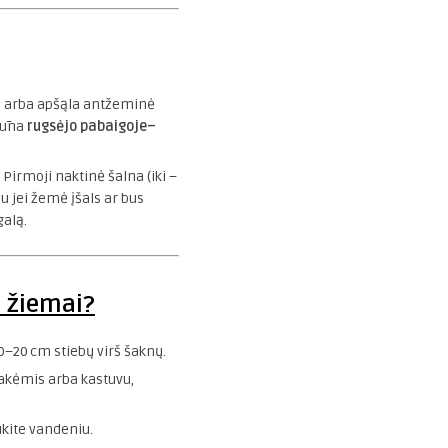
ta arba apšąla antžeminė
 būna
rugsėjo pabaigoje–
! Pirmoji naktinė šalna (iki –
u jei žemė įšals ar bus
galą.
s žiemai?
–20 cm stiebų virš šaknų.
akėmis arba kastuvu,
ukite vandeniu.