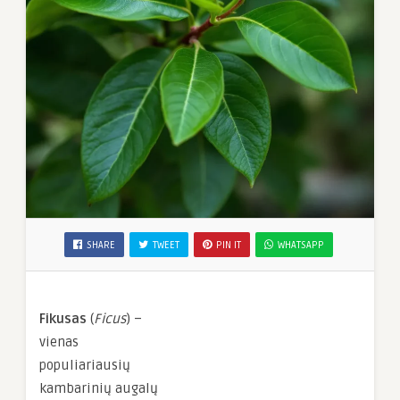
SHARE
TWEET
PIN IT
WHATSAPP
Fikusas
(
Ficus
) –
vienas
populiariausių
kambarinių augalų