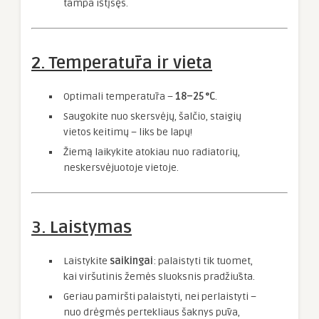
tampa ištįsęs.
2. Temperatūra ir vieta
Optimali temperatūra –
18–25 °C
.
Saugokite nuo skersvėjų, šalčio, staigių
vietos keitimų – liks be lapų!
Žiemą laikykite atokiau nuo radiatorių,
neskersvėjuotoje vietoje.
3. Laistymas
Laistykite
saikingai
: palaistyti tik tuomet,
kai viršutinis žemės sluoksnis pradžiūsta.
Geriau pamiršti palaistyti, nei perlaistyti –
nuo drėgmės pertekliaus šaknys pūva,