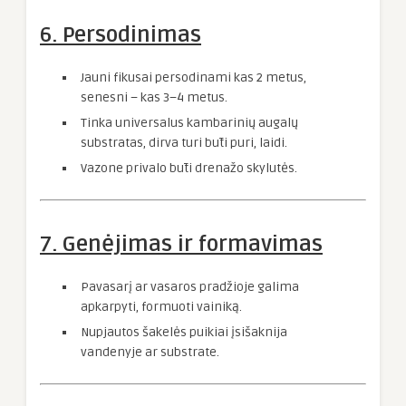
6. Persodinimas
Jauni fikusai persodinami kas 2 metus,
senesni – kas 3–4 metus.
Tinka universalus kambarinių augalų
substratas, dirva turi būti puri, laidi.
Vazone privalo būti drenažo skylutės.
7. Genėjimas ir formavimas
Pavasarį ar vasaros pradžioje galima
apkarpyti, formuoti vainiką.
Nupjautos šakelės puikiai įsišaknija
vandenyje ar substrate.