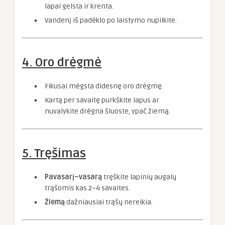
lapai gelsta ir krenta.
Vandenį iš padėklo po laistymo nupilkite.
4. Oro drėgmė
Fikusai mėgsta didesnę oro drėgmę.
Kartą per savaitę purkškite lapus ar
nuvalykite drėgna šluoste, ypač žiemą.
5. Tręšimas
Pavasarį–vasarą
tręškite lapinių augalų
trąšomis kas 2–4 savaites.
Žiemą
dažniausiai trąšų nereikia.