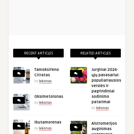
RECENT ARTICLES
RELATED ARTICLES
Tamoksifeno
Jurginai 2026-
Citratas
ųjų pavasariui:
populiariausios
by
lekonas
veislės ir
pagrindiniai
Oksimetolonas
sodinimo
patarimai
by
lekonas
by
lekonas
Ibutamorenas
Alstromerijos
by
lekonas
auginimas