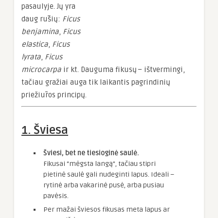
pasaulyje. Jų yra
daug rūšių:
Ficus
benjamina
,
Ficus
elastica
,
Ficus
lyrata
,
Ficus
microcarpa
ir kt. Dauguma fikusų – ištvermingi,
tačiau gražiai auga tik laikantis pagrindinių
priežiūros principų.
1. Šviesa
Šviesi, bet ne tiesioginė saulė.
Fikusai “mėgsta langą”, tačiau stipri
pietinė saulė gali nudeginti lapus. Ideali –
rytinė arba vakarinė pusė, arba pusiau
pavėsis.
Per mažai šviesos fikusas meta lapus ar