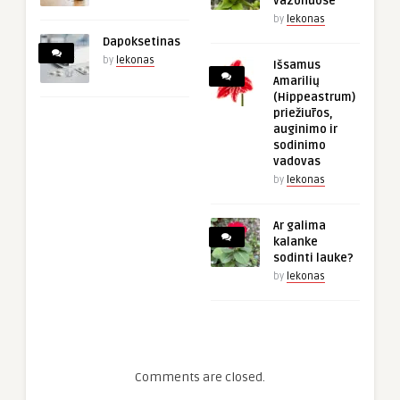
vazonuose
by
lekonas
Dapoksetinas
by
lekonas
Išsamus
Amarilių
(Hippeastrum)
priežiūros,
auginimo ir
sodinimo
vadovas
by
lekonas
Ar galima
kalanke
sodinti lauke?
by
lekonas
Comments are closed.