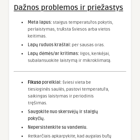
Dažnos problemos ir priežastys
Meta lapus:
staigus temperatūros pokytis,
perlaistymas, trūksta šviesos arba vietos
keitimas.
Lapų ruduos kraštai:
per sausas oras.
Lapų dėmės/ar kritimas:
ligos, kenkėjai,
subalansuokite laistymą ir mikroklimatą.
Fikuso
poreikiai:
šviesi vieta be
tiesioginės saulės, pastovi temperatūra,
saikingas laistymas ir periodinis
tręšimas.
Saugokite nuo skersvėjų ir staigių
pokyčių.
Nepersistenkite su vandeniu.
Retkarčiais apkarpykite, kad augalas būtų