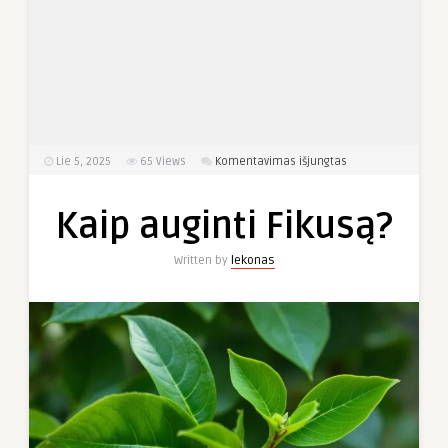
įraše
Lie 5, 2025
65
Views
Komentavimas išjungtas
Kaip
auginti
Kaip auginti Fikusą?
Fikusą?
Written by
lekonas