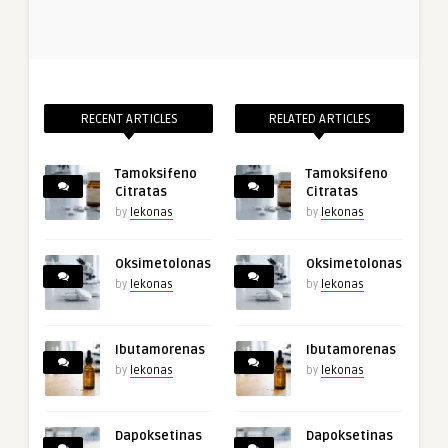
RECENT ARTICLES
RELATED ARTICLES
Tamoksifeno
Tamoksifeno
Citratas
Citratas
by
lekonas
by
lekonas
Oksimetolonas
Oksimetolonas
by
lekonas
by
lekonas
Ibutamorenas
Ibutamorenas
by
lekonas
by
lekonas
Dapoksetinas
Dapoksetinas