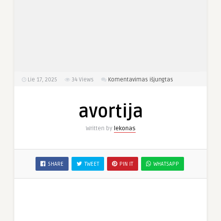
įraše
Lie 17, 2025
34
Views
Komentavimas išjungtas
avortija
avortija
Written by
lekonas
SHARE
TWEET
PIN IT
WHATSAPP