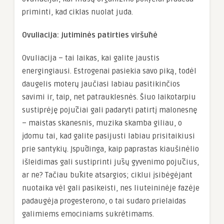
priminti, kad ciklas nuolat juda.
Ovuliacija: jutiminės patirties viršūnė
Ovuliacija – tai laikas, kai galite jaustis
energingiausi. Estrogenai pasiekia savo piką, todėl
daugelis moterų jaučiasi labiau pasitikinčios
savimi ir, taip, net patrauklesnės. Šiuo laikotarpiu
sustiprėję pojūčiai gali padaryti patirtį malonesnę
– maistas skanesnis, muzika skamba giliau, o
įdomu tai, kad galite pasijusti labiau prisitaikiusi
prie santykių. Įspūdinga, kaip paprastas kiaušinėlio
išleidimas gali sustiprinti jūsų gyvenimo pojūčius,
ar ne? Tačiau būkite atsargios; ciklui įsibėgėjant
nuotaika vėl gali pasikeisti, nes liuteininėje fazėje
padaugėja progesterono, o tai sudaro prielaidas
galimiems emociniams sukrėtimams.