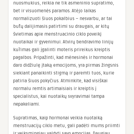
nuosmukius, reikia ne tik asmeninio supratimo,
bet ir visuomenės paramos. Atėjo laikas
normalizuoti šiuos pokalbius – nesvarbu, ar tai
būtų dalijimasis patirtimi su draugais, ar kitų
švietimas apie menstruacinio ciklo poveikį
nuotaikai ir gyvenimui. Atvirų bendravimo linijų
kūrimas gali įgalinti moteris prireikus kreiptis
pagalbos. Pripažinti, kad mėnesinės ir hormonai
daro didžiulę įtaką emocijoms, yra pirmas žingsnis
siekiant panaikinti stigmą ir paremti tuos, kurie
patiria šiuos pokyčius. Atminkite, kad visiškai
normalu remtis artimaisiais ir kreiptis į
specialistus, kai nuotaikų svyravimai tampa
nepakeliami.
Supratimas, kaip hormonai veikia nuotaiką
menstruacijų ciklo metu, gali padėti mums priimti
ir veiksmingiau valdyti savo emocijas. Daugiau