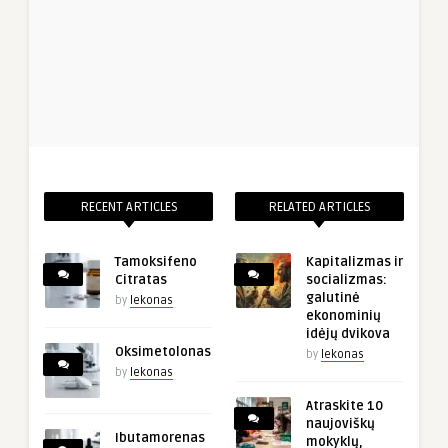
RECENT ARTICLES
RELATED ARTICLES
Tamoksifeno
Kapitalizmas ir
Citratas
socializmas:
galutinė
by
lekonas
ekonominių
idėjų dvikova
Oksimetolonas
by
lekonas
by
lekonas
Atraskite 10
naujoviškų
Ibutamorenas
mokyklų,