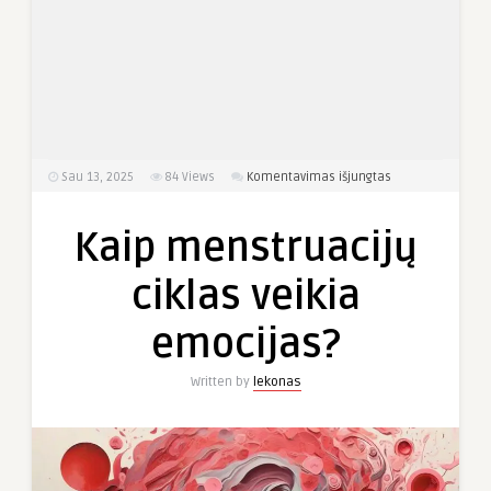
įraše
Sau 13, 2025
84
Views
Komentavimas išjungtas
Kaip
menstruacijų
Kaip menstruacijų
ciklas
veikia
ciklas veikia
emocijas?
emocijas?
Written by
lekonas