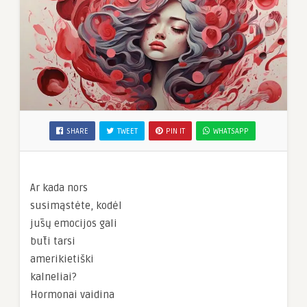
SHARE
TWEET
PIN IT
WHATSAPP
Ar kada nors
susimąstėte, kodėl
jūsų emocijos gali
būti tarsi
amerikietiški
kalneliai?
Hormonai vaidina