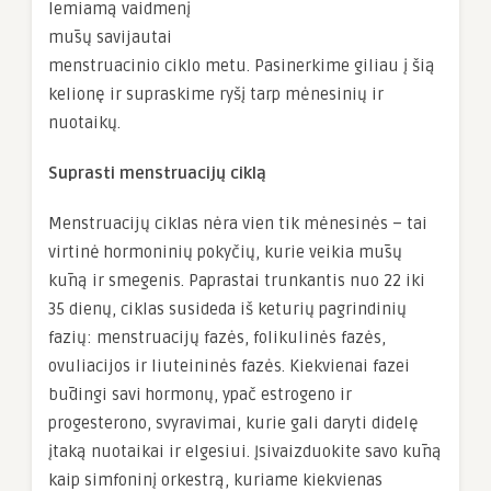
lemiamą vaidmenį
mūsų savijautai
menstruacinio ciklo metu. Pasinerkime giliau į šią
kelionę ir supraskime ryšį tarp mėnesinių ir
nuotaikų.
Suprasti menstruacijų ciklą
Menstruacijų ciklas nėra vien tik mėnesinės – tai
virtinė hormoninių pokyčių, kurie veikia mūsų
kūną ir smegenis. Paprastai trunkantis nuo 22 iki
35 dienų, ciklas susideda iš keturių pagrindinių
fazių: menstruacijų fazės, folikulinės fazės,
ovuliacijos ir liuteininės fazės. Kiekvienai fazei
būdingi savi hormonų, ypač estrogeno ir
progesterono, svyravimai, kurie gali daryti didelę
įtaką nuotaikai ir elgesiui. Įsivaizduokite savo kūną
kaip simfoninį orkestrą, kuriame kiekvienas