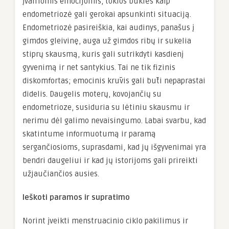
įvairiomis emocijomis, tokios būklės kaip
endometriozė gali gerokai apsunkinti situaciją.
Endometriozė pasireiškia, kai audinys, panašus į
gimdos gleivinę, auga už gimdos ribų ir sukelia
stiprų skausmą, kuris gali sutrikdyti kasdienį
gyvenimą ir net santykius. Tai ne tik fizinis
diskomfortas; emocinis krūvis gali būti nepaprastai
didelis. Daugelis moterų, kovojančių su
endometrioze, susiduria su lėtiniu skausmu ir
nerimu dėl galimo nevaisingumo. Labai svarbu, kad
skatintume informuotumą ir paramą
sergančiosioms, suprasdami, kad jų išgyvenimai yra
bendri daugeliui ir kad jų istorijoms gali prireikti
užjaučiančios ausies.
Ieškoti paramos ir supratimo
Norint įveikti menstruacinio ciklo pakilimus ir