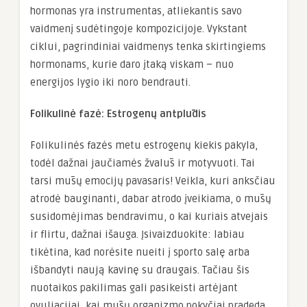
hormonas yra instrumentas, atliekantis savo
vaidmenį sudėtingoje kompozicijoje. Vykstant
ciklui, pagrindiniai vaidmenys tenka skirtingiems
hormonams, kurie daro įtaką viskam – nuo
energijos lygio iki noro bendrauti.
Folikulinė fazė: Estrogenų antplūdis
Folikulinės fazės metu estrogenų kiekis pakyla,
todėl dažnai jaučiamės žvalūs ir motyvuoti. Tai
tarsi mūsų emocijų pavasaris! Veikla, kuri anksčiau
atrodė bauginanti, dabar atrodo įveikiama, o mūsų
susidomėjimas bendravimu, o kai kuriais atvejais
ir flirtu, dažnai išauga. Įsivaizduokite: labiau
tikėtina, kad norėsite nueiti į sporto salę arba
išbandyti naują kavinę su draugais. Tačiau šis
nuotaikos pakilimas gali pasikeisti artėjant
ovuliacijai, kai mūsų organizmo pokyčiai pradeda