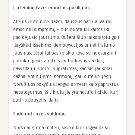
Liuteininė fazė: emocinis pakilimas
Atėjus liuteininei fazei, daugelis patiria įvairių
emocinių simptomų – nuo nuotaikų kaitos iki
padidėjusio jautrumo. Būtent šiuo laikotarpiu gali
išryškėti išsekimo, demotyvacijos ar net irzlumo
jausmas. Lėjai tai pasireiškia kova su nuovargiu ir
polinkiu pasitraukti iš jai būdingos veiklos,
pavyzdžiui, sporto. Supratimas, kad šie jausmai
dažnai yra nulemti hormonų, gali suteikti jėgų.
Nors šiuos pokyčius lengva atmesti kaip paprastus
nepatogumus, iš tikrųjų jie yra natūrali ciklo, kurį
patiria daugelis, dalis.
Endometriozės vaidmuo
Nors dauguma moterų savo ciklus išgyvena su