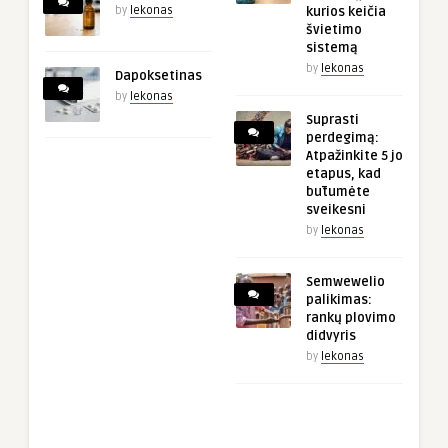
by
lekonas
kurios keičia
švietimo
sistemą
by
lekonas
Dapoksetinas
by
lekonas
Suprasti
perdegimą:
Atpažinkite 5 jo
etapus, kad
būtumėte
sveikesni
by
lekonas
Semwewelio
palikimas:
rankų plovimo
didvyris
by
lekonas