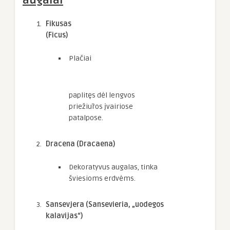
augalai
Fikusas
(Ficus)
Plačiai
paplitęs dėl lengvos
priežiūros įvairiose
patalpose.
Dracena (Dracaena)
Dekoratyvus augalas, tinka
šviesioms erdvėms.
Sansevjera (Sansevieria, „uodegos
kalavijas“)