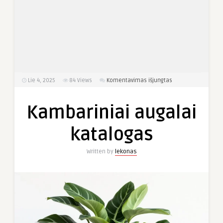
įraše
Lie 4, 2025
84
Views
Komentavimas išjungtas
Kambariniai
augalai
Kambariniai augalai
katalogas
katalogas
Written by
lekonas