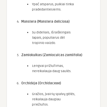
Ypač atsparus, puikiai tinka
pradedantiesiems.
Monstera (Monstera deliciosa)
Su dideliais, išraiškingais
lapais, populiarus dėl
tropinio vaizdo.
Zamiokulkas (Zamioculcas zamiifolia)
Lengvai prižiūrimas,
nereikalauja daug saulės.
Orchidėja (Orchidaceae)
Gražios, įvairių spalvų gėlės,
reikalauja daugiau
priežiūros.