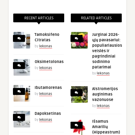
RECENT ARTICLES
RELATED ARTICLES
Tamoksifeno
Jurginai 2026-
Citratas
ųjų pavasariui:
populiariausios
by
lekonas
veislės ir
pagrindiniai
Oksimetolonas
sodinimo
patarimai
by
lekonas
by
lekonas
Ibutamorenas
Alstromerijos
by
lekonas
auginimas
vazonuose
by
lekonas
Dapoksetinas
by
lekonas
Išsamus
Amarilių
(Hippeastrum)