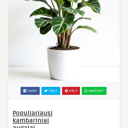
SHARE
TWEET
PIN IT
WHATSAPP
Populiariausi
kambariniai