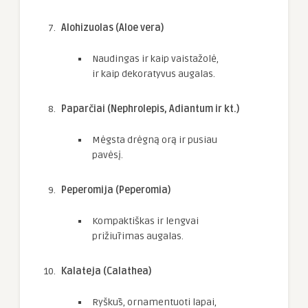
Alohizuolas (Aloe vera)
Naudingas ir kaip vaistažolė,
ir kaip dekoratyvus augalas.
Paparčiai (Nephrolepis, Adiantum ir kt.)
Mėgsta drėgną orą ir pusiau
pavėsį.
Peperomija (Peperomia)
Kompaktiškas ir lengvai
prižiūrimas augalas.
Kalateja (Calathea)
Ryškūs, ornamentuoti lapai,