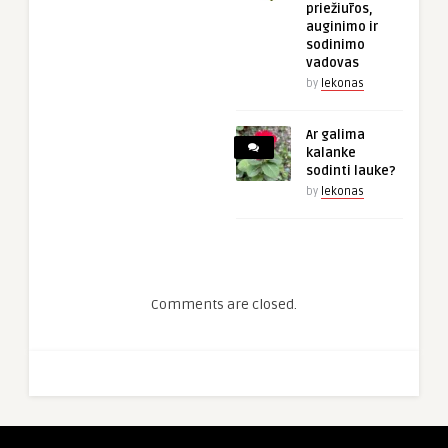
priežiūros,
auginimo ir
sodinimo
vadovas
by
lekonas
Ar galima
kalanke
sodinti lauke?
by
lekonas
Comments are closed.