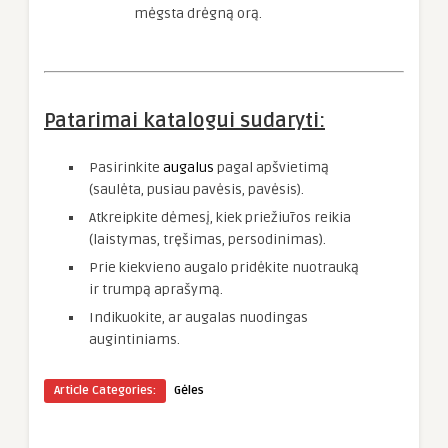
mėgsta drėgną orą.
Patarimai katalogui sudaryti:
Pasirinkite
augalus
pagal apšvietimą
(saulėta, pusiau pavėsis, pavėsis).
Atkreipkite dėmesį, kiek priežiūros reikia
(laistymas, tręšimas, persodinimas).
Prie kiekvieno augalo pridėkite nuotrauką
ir trumpą aprašymą.
Indikuokite, ar augalas nuodingas
augintiniams.
Article Categories:
Gėles