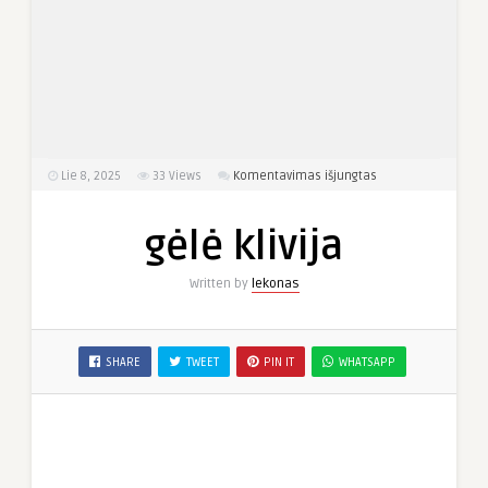
įraše
Lie 8, 2025
33
Views
Komentavimas išjungtas
gėlė
klivija
gėlė klivija
Written by
lekonas
SHARE
TWEET
PIN IT
WHATSAPP