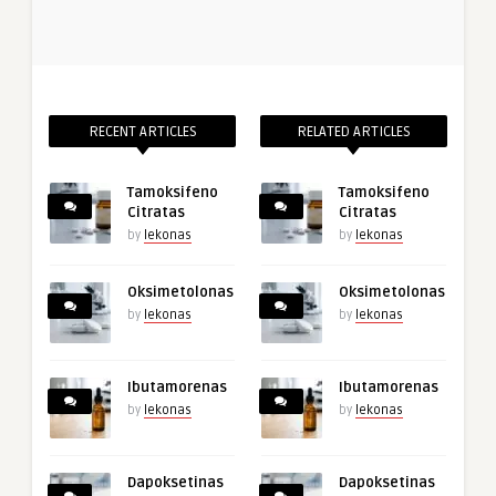
RECENT ARTICLES
RELATED ARTICLES
Tamoksifeno
Tamoksifeno
Citratas
Citratas
by
lekonas
by
lekonas
Oksimetolonas
Oksimetolonas
by
lekonas
by
lekonas
Ibutamorenas
Ibutamorenas
by
lekonas
by
lekonas
Dapoksetinas
Dapoksetinas