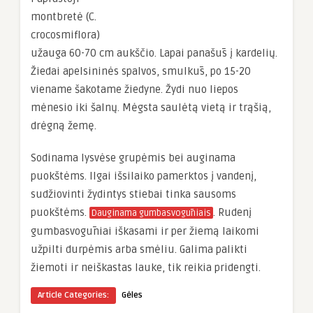
montbretė (C.
crocosmiflora)
užauga 60-70 cm aukščio. Lapai panašūs į kardelių.
Žiedai apelsininės spalvos, smulkūs, po 15-20
viename šakotame žiedyne. Žydi nuo liepos
mėnesio iki šalnų. Mėgsta saulėtą vietą ir trąšią,
drėgną žemę.
Sodinama lysvėse grupėmis bei auginama
puokštėms. Ilgai išsilaiko pamerktos į vandenį,
sudžiovinti žydintys stiebai tinka sausoms
puokštėms.
. Rudenį
Dauginama gumbasvogūniais
gumbasvogūniai iškasami ir per žiemą laikomi
užpilti durpėmis arba smėliu. Galima palikti
žiemoti ir neiškastas lauke, tik reikia pridengti.
Article Categories:
Gėles