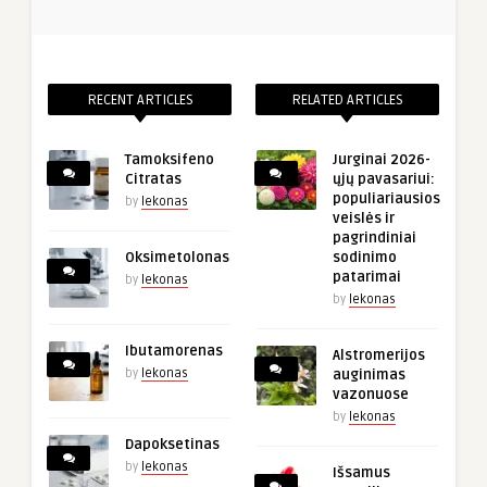
RECENT ARTICLES
RELATED ARTICLES
Tamoksifeno
Jurginai 2026-
Citratas
ųjų pavasariui:
populiariausios
by
lekonas
veislės ir
pagrindiniai
Oksimetolonas
sodinimo
patarimai
by
lekonas
by
lekonas
Ibutamorenas
Alstromerijos
by
lekonas
auginimas
vazonuose
by
lekonas
Dapoksetinas
by
lekonas
Išsamus