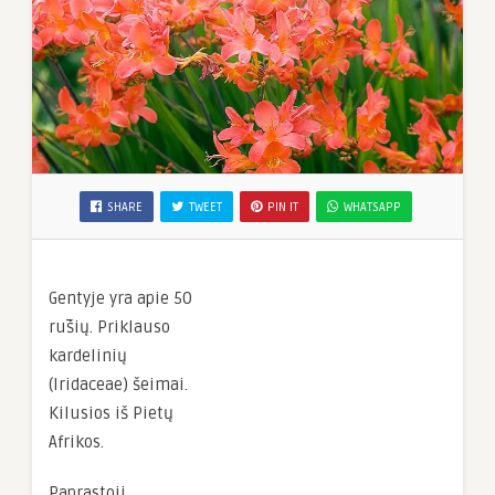
SHARE
TWEET
PIN IT
WHATSAPP
Gentyje yra apie 50
rūšių. Priklauso
kardelinių
(Iridaceae) šeimai.
Kilusios iš Pietų
Afrikos.
Paprastoji