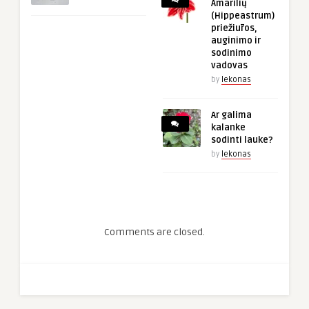
Amarilių
(Hippeastrum)
priežiūros,
auginimo ir
sodinimo
vadovas
by
lekonas
Ar galima
kalanke
sodinti lauke?
by
lekonas
Comments are closed.