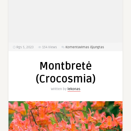
įraše
Rgs 5, 2023
154
Views
Komentavimas išjungtas
Montbretė
(Crocosmia)
Montbretė
(Crocosmia)
Written by
lekonas