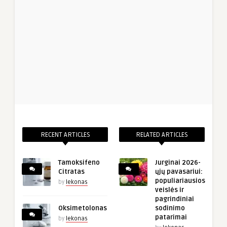
RECENT ARTICLES
RELATED ARTICLES
Tamoksifeno
Jurginai 2026-
Citratas
ųjų pavasariui:
populiariausios
by
lekonas
veislės ir
pagrindiniai
Oksimetolonas
sodinimo
patarimai
by
lekonas