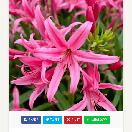
SHARE
TWEET
PIN IT
WHATSAPP