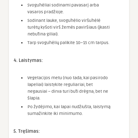
Svogūnėliai sodinami pavasarį arba
vasaros pradžioje.
Sodinant lauke, svogūnėlio viršūnėlė
turėtų kyšoti virš žemės paviršiaus (įkasti
nebūtina giliai).
Tarp svogūnėlių palikite 10–15 cm tarpus.
4. Laistymas:
Vegetacijos metu (nuo tada, kai pasirodo
lapeliai) laistykite reguliariai, bet
negausiai – dirva turi būti drėgna, bet ne
šlapia.
Po žydėjimo, kai lapai nudžiūsta, laistymą
sumažinkite iki minimumo.
5. Tręšimas: