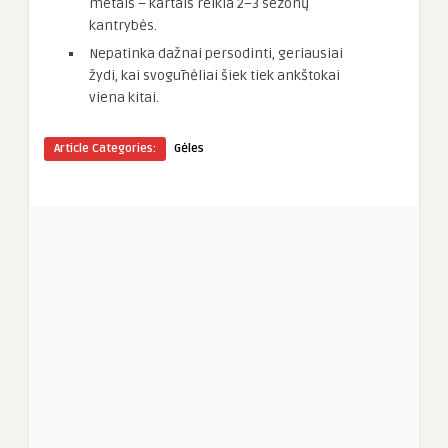
metais – kartais reikia 2–3 sezonų
kantrybės.
Nepatinka dažnai persodinti, geriausiai
žydi, kai svogūnėliai šiek tiek ankštokai
viena kitai.
Article Categories:
Gėles