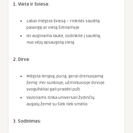
1. Vieta ir šviesa:
Labai mėgsta šviesą – rinkitės saulėtą
palangę ar vietą šiltnamyje.
Jei auginama lauke, sodinkite į saulėtą,
nuo vėjų apsaugotą vietą.
2. Dirva:
Mėgsta lengvą, purią, gerai drenuojamą
žemę. Per sunkioje, užmirkusioje dirvoje
svogūnėliai gali pradėti pūti.
Vazonams tinka universali žydinčių
augalų žemė su šiek tiek smėlio.
3. Sodinimas: