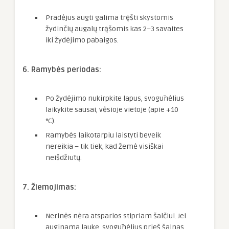
Pradėjus augti galima tręšti skystomis
žydinčių augalų trąšomis kas 2–3 savaites
iki žydėjimo pabaigos.
6. Ramybės periodas:
Po žydėjimo nukirpkite lapus, svogūnėlius
laikykite sausai, vėsioje vietoje (apie +10
°C).
Ramybės laikotarpiu laistyti beveik
nereikia – tik tiek, kad žemė visiškai
neišdžiūtų.
7. Žiemojimas:
Nerinės nėra atsparios stipriam šalčiui. Jei
auginama lauke, svogūnėlius prieš šalnas