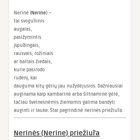
Nerinė (
Nerine
) –
tai svogūninis
augalas,
pasižymintis
įspūdingais,
rausvais, rožiniais
ar baltais žiedais,
kurie pasirodo
rudenį, kai
dauguma kitų gėlių jau nužydėjusios. Dažniausiai
auginama kaip kambarinė arba šiltnaminė gėlė,
tačiau švelnesnėmis žiemomis galima bandyti
auginti ir lauke. Štai pagrindinė nerinės priežiūra:
Nerinės (Nerine) priežiūra