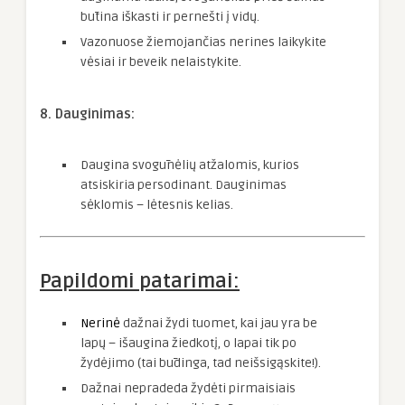
būtina iškasti ir pernešti į vidų.
Vazonuose žiemojančias nerines laikykite
vėsiai ir beveik nelaistykite.
8. Dauginimas:
Daugina svogūnėlių atžalomis, kurios
atsiskiria persodinant. Dauginimas
sėklomis – lėtesnis kelias.
Papildomi patarimai:
Nerinė
dažnai žydi tuomet, kai jau yra be
lapų – išaugina žiedkotį, o lapai tik po
žydėjimo (tai būdinga, tad neišsigąskite!).
Dažnai nepradeda žydėti pirmaisiais