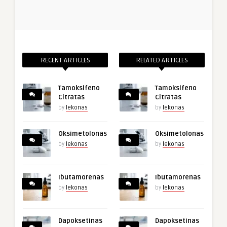
RECENT ARTICLES
RELATED ARTICLES
Tamoksifeno
Tamoksifeno
Citratas
Citratas
by
lekonas
by
lekonas
Oksimetolonas
Oksimetolonas
by
lekonas
by
lekonas
Ibutamorenas
Ibutamorenas
by
lekonas
by
lekonas
Dapoksetinas
Dapoksetinas