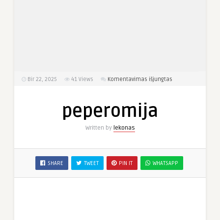
įraše
Bir 22, 2025
41
Views
Komentavimas išjungtas
peperomija
peperomija
Written by
lekonas
SHARE
TWEET
PIN IT
WHATSAPP