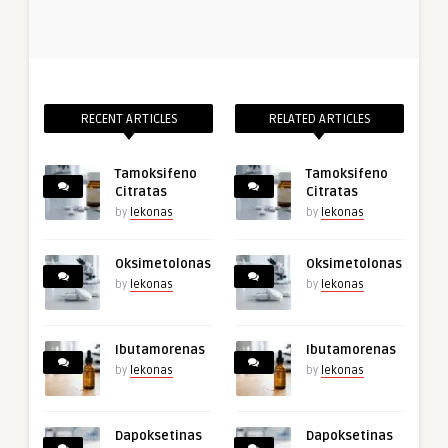
RECENT ARTICLES
RELATED ARTICLES
Tamoksifeno
Tamoksifeno
Citratas
Citratas
by
lekonas
by
lekonas
Oksimetolonas
Oksimetolonas
by
lekonas
by
lekonas
Ibutamorenas
Ibutamorenas
by
lekonas
by
lekonas
Dapoksetinas
Dapoksetinas