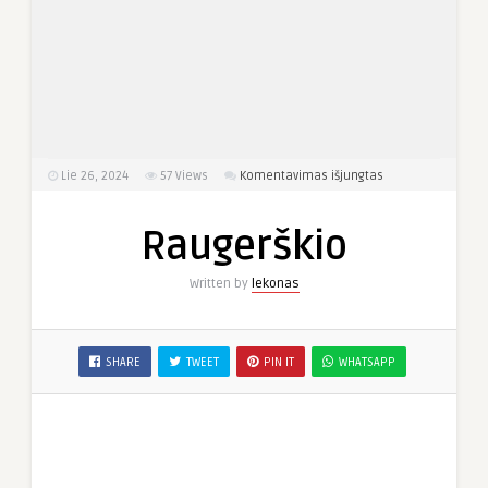
įraše
Lie 26, 2024
57
Views
Komentavimas išjungtas
Raugerškio
Raugerškio
Written by
lekonas
SHARE
TWEET
PIN IT
WHATSAPP