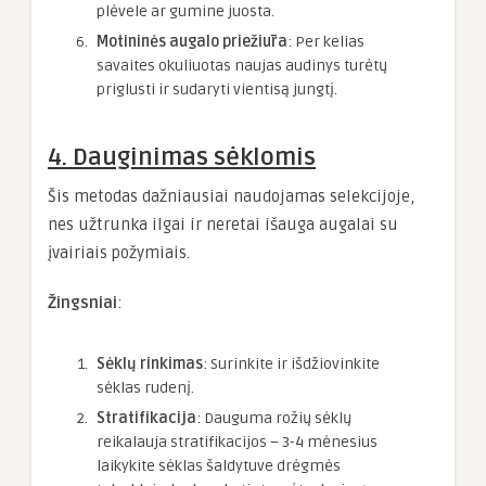
plėvele ar gumine juosta.
Motininės augalo priežiūra
: Per kelias
savaites okuliuotas naujas audinys turėtų
priglusti ir sudaryti vientisą jungtį.
4. Dauginimas sėklomis
Šis metodas dažniausiai naudojamas selekcijoje,
nes užtrunka ilgai ir neretai išauga augalai su
įvairiais požymiais.
Žingsniai
:
Sėklų rinkimas
: Surinkite ir išdžiovinkite
sėklas rudenį.
Stratifikacija
: Dauguma rožių sėklų
reikalauja stratifikacijos – 3-4 mėnesius
laikykite sėklas šaldytuve drėgmės