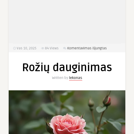
įraše
Vas 10, 2025
84
Views
Komentavimas išjungtas
Rožių
dauginimas
Rožių dauginimas
Written by
lekonas