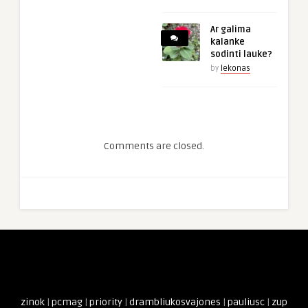
Ar galima
kalanke
sodinti lauke?
by
lekonas
Comments are closed.
zinok
|
pcmag
|
priority
|
drambliukosvajones
|
pauliusc
|
zup