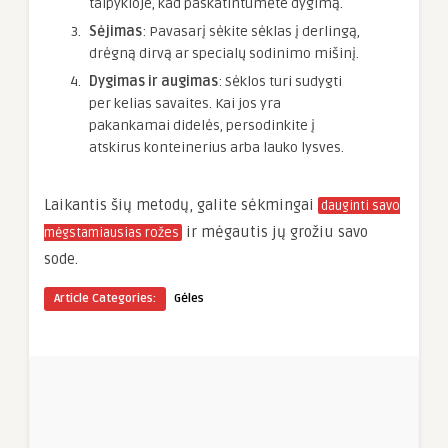
talpykloje, kad paskatintumėte dygimą.
Sėjimas
: Pavasarį sėkite sėklas į derlingą,
drėgną dirvą ar specialų sodinimo mišinį.
Dygimas ir augimas
: Sėklos turi sudygti
per kelias savaites. Kai jos yra
pakankamai didelės, persodinkite į
atskirus konteinerius arba lauko lysves.
Laikantis šių metodų, galite sėkmingai
dauginti savo
ir mėgautis jų grožiu savo
mėgstamiausias rožes
sode.
Article Categories:
Gėles