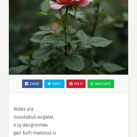
SHARE
TWEET
PIN IT
WHATSAPP
Rožės yra
nuostabūs augalai,
o jų dauginimas
gali būti malonus ir