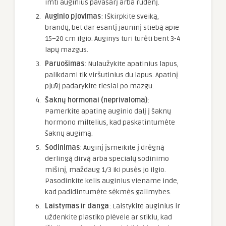
imti auginius pavasarį arba rudenį.
Auginio pjovimas
: Iškirpkite sveiką,
brandų, bet dar esantį jauninį stiebą apie
15–20 cm ilgio. Auginys turi turėti bent 3-4
lapų mazgus.
Paruošimas
: Nulaužykite apatinius lapus,
palikdami tik viršutinius du lapus. Apatinį
pjūvį padarykite tiesiai po mazgu.
Šaknų hormonai (neprivaloma)
:
Pamerkite apatinę auginio dalį į šaknų
hormono miltelius, kad paskatintumėte
šaknų augimą.
Sodinimas
: Auginį įsmeikite į drėgną
derlingą dirvą arba specialų sodinimo
mišinį, maždaug 1/3 iki pusės jo ilgio.
Pasodinkite kelis auginius viename inde,
kad padidintumėte sėkmės galimybes.
Laistymas ir danga
: Laistykite auginius ir
uždenkite plastiko plėvele ar stiklu, kad