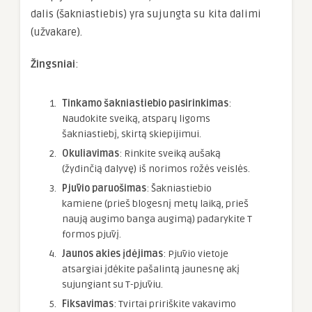
dalis (šakniastiebis) yra sujungta su kita dalimi
(užvakare).
Žingsniai
:
Tinkamo šakniastiebio pasirinkimas
:
Naudokite sveiką, atsparų ligoms
šakniastiebį, skirtą skiepijimui.
Okuliavimas
: Rinkite sveiką aušaką
(žydinčią dalyvę) iš norimos rožės veislės.
Pjūvio paruošimas
: Šakniastiebio
kamiene (prieš blogesnį metų laiką, prieš
naują augimo banga augimą) padarykite T
formos pjūvį.
Jaunos akies įdėjimas
: Pjūvio vietoje
atsargiai įdėkite pašalintą jaunesnę akį
sujungiant su T-pjūviu.
Fiksavimas
: Tvirtai pririškite vakavimo