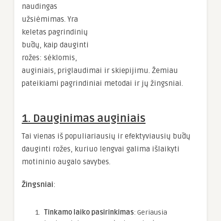
naudingas
užsiėmimas. Yra
keletas pagrindinių
būdų, kaip dauginti
rožes: sėklomis,
auginiais, priglaudimai ir skiepijimu. Žemiau
pateikiami pagrindiniai metodai ir jų žingsniai.
1. Dauginimas auginiais
Tai vienas iš populiariausių ir efektyviausių būdų
dauginti rožes, kuriuo lengvai galima išlaikyti
motininio augalo savybes.
Žingsniai
:
Tinkamo laiko pasirinkimas
: Geriausia