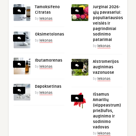
Tamoksifeno
Jurginai 2026-
Citratas
ųjų pavasariui:
populiariausios
by
lekonas
veislės ir
pagrindiniai
Oksimetolonas
sodinimo
patarimai
by
lekonas
by
lekonas
Ibutamorenas
Alstromerijos
by
lekonas
auginimas
vazonuose
by
lekonas
Dapoksetinas
by
lekonas
Išsamus
Amarilių
(Hippeastrum)
priežiūros,
auginimo ir
sodinimo
vadovas
by
lekonas