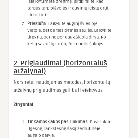
išlaikytumėte drėgmę. Įsitikinkite, kad
tarpas tarp plėvelės ir auginių leistų orui
cirkuliuoti.
Priežiūra
: Laikykite auginį šviesioje
vietoje, bet be tiesioginės saulės. Laikykite
drėgną, bet ne per daug šlapią dirvą. Po
kelių savaičių turėtų formuotis šaknys.
2. Priglaudimai (horizontalūs
atžalynai)
Nors retai naudojamas metodas, horizontalių
atžalynų priglaudimas gali būti efektyvus.
Žingsniai
:
Tinkamos šakos pasirinkimas
: Pasirinkite
ilgesnę, lankstesnę šaką žemutinėje
augalo dalyje.