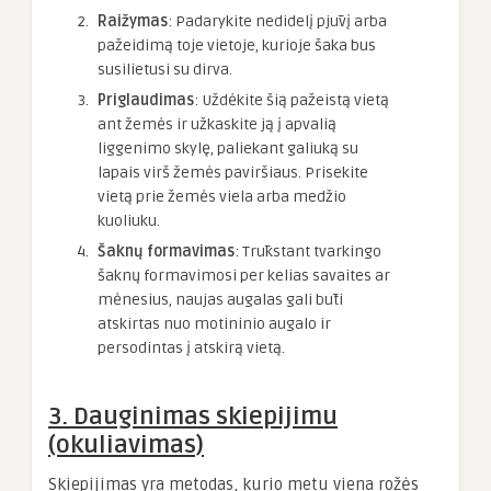
Raižymas
: Padarykite nedidelį pjūvį arba
pažeidimą toje vietoje, kurioje šaka bus
susilietusi su dirva.
Priglaudimas
: Uždėkite šią pažeistą vietą
ant žemės ir užkaskite ją į apvalią
liggenimo skylę, paliekant galiuką su
lapais virš žemės paviršiaus. Prisekite
vietą prie žemės viela arba medžio
kuoliuku.
Šaknų formavimas
: Trūkstant tvarkingo
šaknų formavimosi per kelias savaites ar
mėnesius, naujas augalas gali būti
atskirtas nuo motininio augalo ir
persodintas į atskirą vietą.
3. Dauginimas skiepijimu
(okuliavimas)
Skiepijimas yra metodas, kurio metu viena rožės