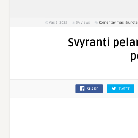
Vas 3, 2025
54
Views
Komentavimas išjungta
Svyranti pela
p
SHARE
TWEET