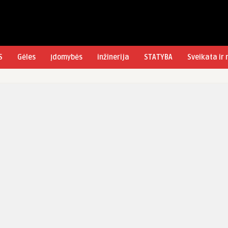
S
Gėles
Įdomybės
inžinerija
STATYBA
Sveikata ir