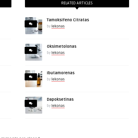
RELATED ARTICLES
Tamoksifeno Citratas
by
lekonas
Oksimetolonas
by
lekonas
Ibutamorenas
by
lekonas
Dapoksetinas
by
lekonas