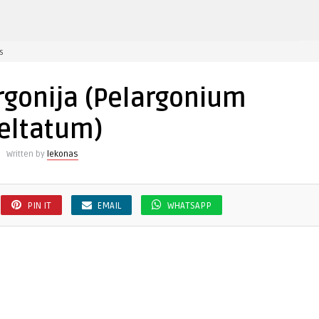
įraše
s
Svyranti
pelargonija
rgonija (Pelargonium
(Pelargonium
peltatum)
eltatum)
Written by
lekonas
PIN IT
EMAIL
WHATSAPP