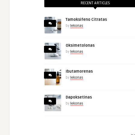
RECENT ARTICLES
Tamoksifeno Citratas
by
lekonas
Oksimetolonas
by
lekonas
Ibutamorenas
by
lekonas
Dapoksetinas
by
lekonas