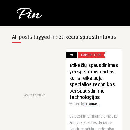
All posts tagged in:
etikeciu spausdintuvas
KOMPIUTERIAI
Etikečių spausdinimas
yra specifinis darbas,
kuris reikalauja
specialios technikos
bei spausdinimo
ADVERTISEMENT
technologijos
Written by
lekonas
Dvidešimt pirmame amžiuje
žmogus sukūręs daugybę
įvairių produktų, prietaisų,