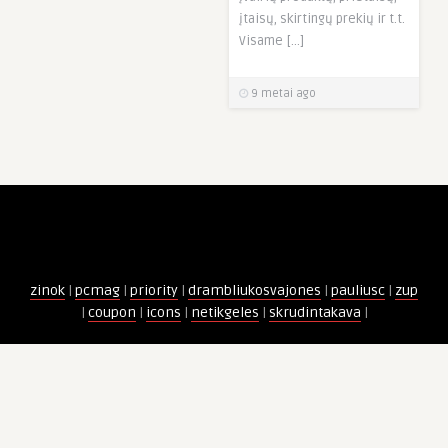
įtaisų, skirtingų prekių ir t.t.
Visame […]
9 metai ago
zinok
|
pcmag
|
priority
|
drambliukosvajones
|
pauliusc
|
zup
|
coupon
|
icons
|
netikgeles
|
skrudintakava
|