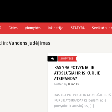
S
Gėles
Įdomybės
inžinerija
STATYBA
Sveikata ir
d in:
Vandens judėjimas
ĮDOMYBĖS
KAS YRA POTVYNIAI IR
ATOSLŪGIAI IR IŠ KUR JIE
ATSIRANDA?
Written by
lekonas
KAS YRA POTVYNIAI IR ATOSLŪGIAI IR IŠ
KUR JIE ATSIRANDA? Kalbėdami apie
potvynius ir atoslūgius, […]