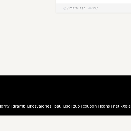
7 metai ago
297
iority
|
drambliukosvajones
|
pauliusc
|
zup
|
coupon
|
icons
|
netikgele
VERTISEMENT