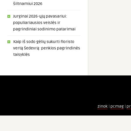
šiltnamiui 2026
Jurginai 2026-ųjų pavasariui:
populiariausios veislės ir
pagrindiniai sodinimo patarimai
Kaip iš sodo gėlių sukurti floristo
vertą šedevrą: penkios pagrindinės
taisyklės
zinok
|
pcmag
|
pr
AD