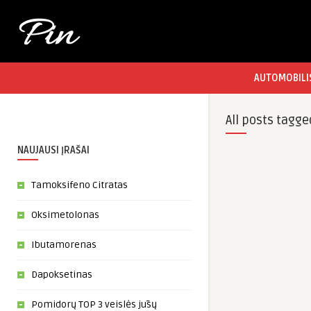
AUTOMOBILI
All posts tagge
NAUJAUSI ĮRAŠAI
Tamoksifeno Citratas
Oksimetolonas
Ibutamorenas
Dapoksetinas
Pomidorų TOP 3 veislės jūsų