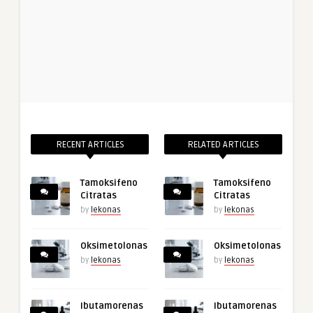
RECENT ARTICLES
RELATED ARTICLES
Tamoksifeno
Tamoksifeno
Citratas
Citratas
by
lekonas
by
lekonas
Oksimetolonas
Oksimetolonas
by
lekonas
by
lekonas
Ibutamorenas
Ibutamorenas