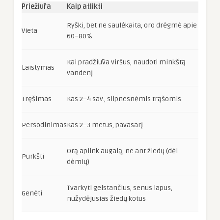
Priežiūra
Kaip atlikti
Ryški, bet ne saulėkaita, oro drėgmė apie
Vieta
60–80%
Kai pradžiūva viršus, naudoti minkštą
Laistymas
vandenį
Tręšimas
Kas 2–4 sav., silpnesnėmis trąšomis
Persodinimas
Kas 2–3 metus, pavasarį
Orą aplink augalą, ne ant žiedų (dėl
Purkšti
dėmių)
Tvarkyti gelstančius, senus lapus,
Genėti
nužydėjusias žiedų kotus