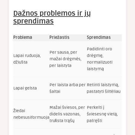
Dažnos problemos ir jų
sprendimas
Problema
Priežastis
Sprendimas
Padidinti oro
Per sausa, per
Lapai ruduoja,
drėgmę,
mažai drėgmės,
džiūsta
normalizuoti
per laistyta
laistymą
Per laista arba per
Retinti laistymą,
Lapai gelsta
šaltai
pastatyti šiltėliau
Mažai šviesos, per
Perkelti į
Žiedai
didelis vazonas,
šviesesnę vietą,
nebesusiformuoja
trūksta trąšų
patręšti