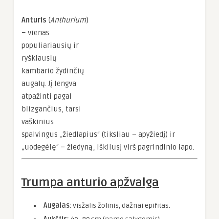
Anturis
(
Anthurium
)
– vienas
populiariausių ir
ryškiausių
kambario žydinčių
augalų. Jį lengva
atpažinti pagal
blizgančius, tarsi
vaškinius
spalvingus „žiedlapius“ (tiksliau – apyžiedį) ir
„uodegėlę“ – žiedyną, iškilusį virš pagrindinio lapo.
Trumpa anturio apžvalga
Augalas:
visžalis žolinis, dažnai epifitas.