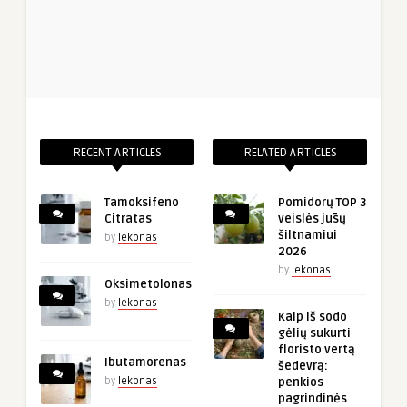
RECENT ARTICLES
RELATED ARTICLES
Tamoksifeno
Pomidorų TOP 3
Citratas
veislės jūsų
šiltnamiui
by
lekonas
2026
by
lekonas
Oksimetolonas
by
lekonas
Kaip iš sodo
gėlių sukurti
floristo vertą
Ibutamorenas
šedevrą:
by
lekonas
penkios
pagrindinės