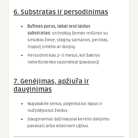
6. Substratas ir persodinimas
Būtinas purus, labai orui laidus
substratas:
orchidėjų žemės mišinys su
smulkia žieve, sfagnų samanos, perlitas,
truputį smėlio ar durpių.
Persodinti kas 2–3 metus, kol šaknys
nebeišsitenka vazonėlyje (pavasarį).
7. Genėjimas, apžiūra ir
dauginimas
Nupjaukite senus, pageltusius lapus ir
nužydėjusius žiedus.
Dauginamas dažniausiai kerelio dalijimu
pavasarį arba atskiriant ūglius.