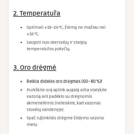
2. Temperatūra
Optimali +18–24 °C, žiemą ne mažiau nei
+16 °C.
Saugoti nuo skersvėjų ir staigių
temperatūros pokyčių.
3. Oro drėgmė
Reikia didelės oro drėgmės (60–80 %)!
Purkškite orą aplink augalą arba statykite
vazoną ant padėklo su drėgnomis
akmenėlėmis (neleiskite, kad vazonas
stovėtų vandenyje).
Ypač rūpinkitės drėgme šildymo sezono
metu.