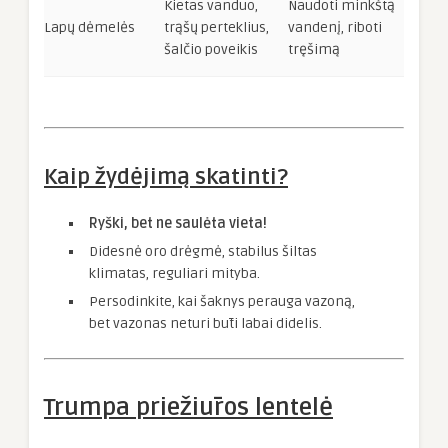
Kietas vanduo,
Naudoti minkštą
Lapų dėmelės
trąšų perteklius,
vandenį, riboti
šalčio poveikis
tręšimą
Kaip žydėjimą skatinti?
Ryški, bet ne saulėta vieta!
Didesnė oro drėgmė, stabilus šiltas
klimatas, reguliari mityba.
Persodinkite, kai šaknys perauga vazoną,
bet vazonas neturi būti labai didelis.
Trumpa priežiūros lentelė