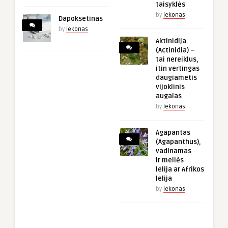
taisyklės
by
lekonas
Dapoksetinas
by
lekonas
Aktinidija
(Actinidia) –
tai nereiklus,
itin vertingas
daugiametis
vijoklinis
augalas
by
lekonas
Agapantas
(Agapanthus),
vadinamas
ir meilės
lelija ar Afrikos
lelija
by
lekonas