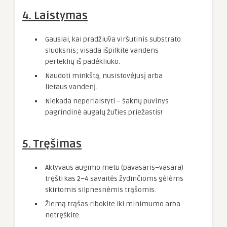
4. Laistymas
Gausiai, kai pradžiūva viršutinis substrato
sluoksnis; visada išpilkite vandens
perteklių iš padėkliuko.
Naudoti minkštą, nusistovėjusį arba
lietaus vandenį.
Niekada neperlaistyti – šaknų puvinys
pagrindinė augalų žūties priežastis!
5. Tręšimas
Aktyvaus augimo metu (pavasaris–vasara)
tręšti kas 2–4 savaitės žydinčioms gėlėms
skirtomis silpnesnėmis trąšomis.
Žiemą trąšas ribokite iki minimumo arba
netręškite.