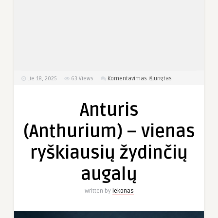
įraše
Lie 18, 2025
63
Views
Komentavimas išjungtas
Anturis
(Anthurium) –
Anturis
vienas
ryškiausių
(Anthurium) – vienas
žydinčių
augalų
ryškiausių žydinčių
augalų
Written by
lekonas