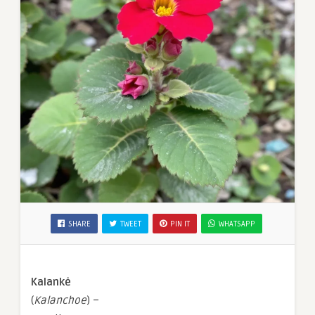
SHARE
TWEET
PIN IT
WHATSAPP
Kalankė
(
Kalanchoe
) –