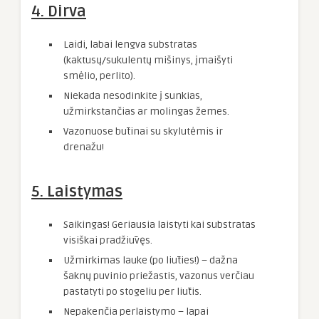
4. Dirva
Laidi, labai lengva substratas
(kaktusų/sukulentų mišinys, įmaišyti
smėlio, perlito).
Niekada nesodinkite į sunkias,
užmirkstančias ar molingas žemes.
Vazonuose būtinai su skylutėmis ir
drenažu!
5. Laistymas
Saikingas! Geriausia laistyti kai substratas
visiškai pradžiūvęs.
Užmirkimas lauke (po liūties!) – dažna
šaknų puvinio priežastis, vazonus verčiau
pastatyti po stogeliu per liūtis.
Nepakenčia perlaistymo – lapai