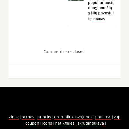
populiariausių
daugiamečių
gėlių pavėsiui
by
lekonas
Comments are closed.
zinok
|
pcmag
|
priority
|
drambliukosvajones
|
pauliusc
|
zup
|
coupon
|
icons
|
netikgeles
|
skrudintakava
|