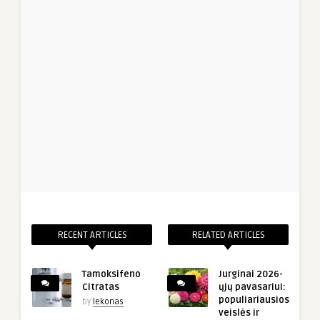
RECENT ARTICLES
RELATED ARTICLES
Tamoksifeno
Jurginai 2026-
Citratas
ųjų pavasariui:
populiariausios
by
lekonas
veislės ir