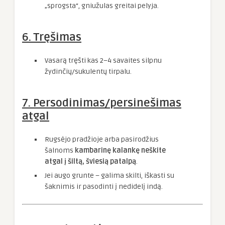
„sprogsta“, gniužulas greitai pelyja.
6. Tręšimas
Vasarą tręšti kas 2–4 savaites silpnu
žydinčių/sukulentų tirpalu.
7. Persodinimas/persinešimas
atgal
Rugsėjo pradžioje arba pasirodžius
šalnoms
kambarinę kalankę neškite
atgal į šiltą, šviesią patalpą
.
Jei augo grunte – galima skilti, iškasti su
šaknimis ir pasodinti į nedidelį indą.