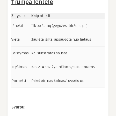
Trumpa lentelė
Žingsnis
Kaip atlikti
Išnešti
Tik po šalnų (gegužės–birželio pr.)
Vieta
Saulėta, šilta, apsaugota nuo lietaus
Laistymas
Kai substratas sausas
Tręšimas
Kas 2–4 sav. žydinčioms/sukulentams
Parnešti
Prieš pirmas šalnas/rugsėjo pr.
Svarbu: