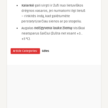
Kalankė
gali sirgti ir žūti nuo lietuviškos
drėgnos vasaros, jei numatomi ilgi lietūs
– rinkitės indą, kad galėtumėte
perstatyti/arčiau sienos ar po stogeliu.
Augalas
neišgyvena lauke žiemą
! Visiškai
neatsparus šalčiui (žūsta net esant +3…
+5 °C).
Article Categories:
Gėles