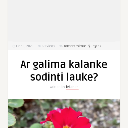
įraše
Lie 18, 2025
69
Views
Komentavimas išjungtas
Ar
galima
Ar galima kalanke
kalanke
sodinti
sodinti lauke?
lauke?
Written by
lekonas