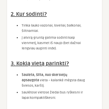
2. Kur sodinti?
Tinka lauko vazonai, loveliai, balkonai,
šiltnamiai.
Į atvirą gruntą galima sodinti kaip
vienmetį, kasmet iš naujo (bet dažnai
lengviau auginti inde).
3. Kokią vietą parinkti?
Saulėta, šilta, nuo skersvėjų
apsaugota
vieta – kalankė mėgsta daug
šviesos, karštį.
Saulėtose vietose žiedai bus ryškesni ir
lapai kompaktiškesni.