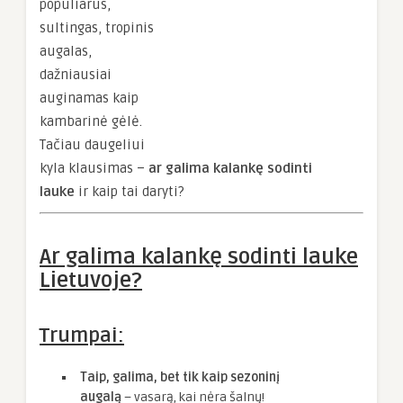
populiarus,
sultingas, tropinis
augalas,
dažniausiai
auginamas kaip
kambarinė gėlė.
Tačiau daugeliui
kyla klausimas –
ar galima kalankę sodinti
lauke
ir kaip tai daryti?
Ar galima kalankę sodinti lauke
Lietuvoje?
Trumpai:
Taip, galima, bet tik kaip sezoninį
augalą
– vasarą, kai nėra šalnų!