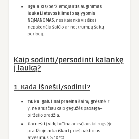
Ilgalaikis/peržiemojantis auginimas
lauke Lietuvos klimato sąlygomis
NEĮMANOMAS
, nes kalankė visiškai
nepakenčia šalčio ar net trumpų šaltų
periodų.
Kaip sodinti/persodinti kalankę
į lauką?
1. Kada išnešti/sodinti?
Tik
kai galutinai praeina šalnų grėsmė
: t.
y. ne anksčiau kaip gegužės pabaiga–
birželio pradžia.
Parnešti į vidų būtina anksčiausiai rugsėjo
pradžioje arba iškart prieš naktinius
atvėsimus (<10 °C).