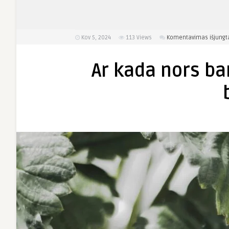
Kov 5, 2024
113
Views
Komentavimas išjungt
Ar kada nors ba