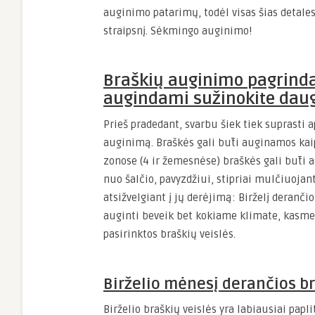
auginimo patarimų, todėl visas šias detales
straipsnį. Sėkmingo auginimo!
Braškių auginimo pagrindai
augindami sužinokite daug
Prieš pradedant, svarbu šiek tiek suprasti ap
auginimą. Braškės gali būti auginamos kai
zonose (4 ir žemesnėse) braškės gali būt
nuo šalčio, pavyzdžiui, stipriai mulčiuojant
atsižvelgiant į jų derėjimą: Birželį deranči
auginti beveik bet kokiame klimate, kasmet
pasirinktos braškių veislės.
Birželio mėnesį derančios b
Birželio braškių veislės yra labiausiai pap