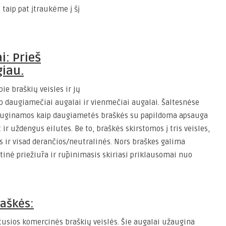
 taip pat įtraukėme į šį
: Prieš
iau.
ie braškių veisles ir jų
p daugiamečiai augalai ir vienmečiai augalai. Šaltesnėse
i auginamos kaip daugiametės braškės su papildoma apsauga
 ir uždengus eilutes. Be to, braškės skirstomos į tris veisles,
os ir visad derančios/neutralinės. Nors braškes galima
inė priežiūra ir rūpinimasis skiriasi priklausomai nuo
raškės:
litusios komercinės braškių veislės. Šie augalai užaugina