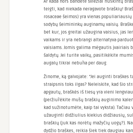
Ar kada nors bandėte šviežiai nuskintų brašk
teigti, kad niekada neragavote braškių! Braš
rosaceae šeimos) yra vienas populiariausių
sodybų šeimininkų auginamų vaisių. Braške
bet kur, jos greitai užaugina vaisius, jas le
vaikams ir yra nebrangi alternatyva parduo
vaisiams. Jomis galima mėgautis įvairiais b
šaldytų. Jei turite vaikų, pasitikėkite mum
augalų tikrai nebūna per daug.
Žinome, ką galvojate: “Jei auginti braškes t
straipsnis toks ilgas? Neleiskite, kad šio st
apgautų, braškės iš tiesų yra vieni lengvia
(peržiūrėkite mūsų braškių auginimo kale
kad sužinotumėte, kaip tai vyksta). Tačiau vi
užauginti didžiulius kiekius didžiausių, su
braškių (juk kas norėtų mažyčių uogų?). Na,
dydžio braškes, reikia šiek tiek daugiau ka