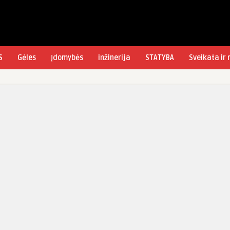
S
Gėles
Įdomybės
inžinerija
STATYBA
Sveikata ir