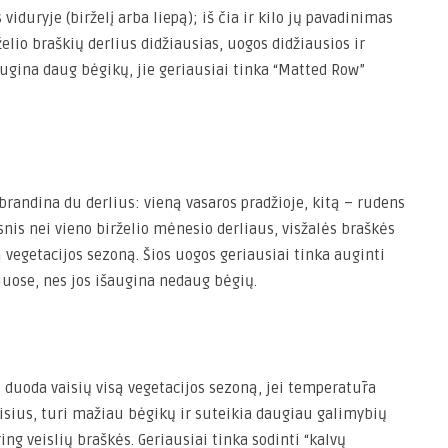
iduryje (birželį arba liepą); iš čia ir kilo jų pavadinimas
rželio braškių derlius didžiausias, uogos didžiausios ir
augina daug bėgikų, jie geriausiai tinka “Matted Row”
randina du derlius: vieną vasaros pradžioje, kitą – rudens
snis nei vieno birželio mėnesio derliaus, visžalės braškės
vegetacijos sezoną. Šios uogos geriausiai tinka auginti
iuose, nes jos išaugina nedaug bėgių.
duoda vaisių visą vegetacijos sezoną, jei temperatūra
aisius, turi mažiau bėgikų ir suteikia daugiau galimybių
ing veislių braškės. Geriausiai tinka sodinti “kalvų