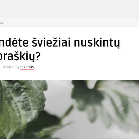
įraše
as
Ar
kada
ndėte šviežiai nuskintų
nors
bandėte
braškių?
šviežiai
nuskintų
Written by
lekonas
braškių?