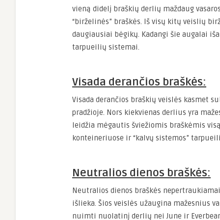
vieną didelį braškių derlių maždaug vasaros v
“birželinės” braškės. Iš visų kitų veislių bi
daugiausiai bėgikų. Kadangi šie augalai iš
tarpueilių sistemai.
Visada derančios braškės:
Visada derančios braškių veislės kasmet sub
pradžioje. Nors kiekvienas derlius yra maže
leidžia mėgautis šviežiomis braškėmis visą 
konteineriuose ir “kalvų sistemos” tarpueil
Neutralios dienos braškės:
Neutralios dienos braškės nepertraukiamai 
išlieka. Šios veislės užaugina mažesnius v
nuimti nuolatinį derlių nei June ir Everbear