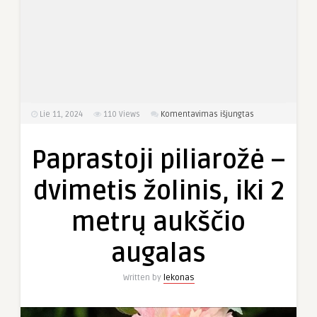
įraše
Lie 11, 2024
110
Views
Komentavimas išjungtas
Paprastoji
piliarožė
Paprastoji piliarožė –
–
dvimetis
dvimetis žolinis, iki 2
žolinis,
iki
metrų aukščio
2
metrų
augalas
aukščio
augalas
Written by
lekonas