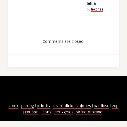
lelija
by
lekonas
Comments are closed.
zinok
|
pcmag
|
priority
|
drambliukosvajones
|
pauliusc
|
zup
|
coupon
|
icons
|
netikgeles
|
skrudintakava
|