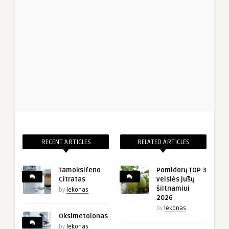
RECENT ARTICLES
RELATED ARTICLES
Tamoksifeno
Pomidorų TOP 3
Citratas
veislės jūsų
šiltnamiui
by
lekonas
2026
by
lekonas
Oksimetolonas
by
lekonas