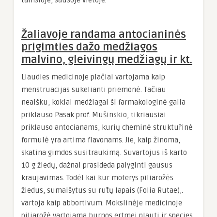
tamsioje, sausoje vietoje.
Žaliavoje randama antocianinės
prigimties dažo medžiagos
malvino, gleivingų medžiagų ir kt.
Liaudies medicinoje plačiai vartojama kaip
menstruacijas sukelianti priemonė. Tačiau
neaišku, kokiai medžiagai ši farmakologinė galia
priklauso Pasak prof. Mušinskio, tikriausiai
priklauso antocianams, kurių cheminė struktūrinė
formulė yra artima flavonams. Jie, kaip žinoma,
skatina gimdos susitraukimą. Suvartojus iš karto
10 g žiedų, dažnai prasideda palyginti gausus
kraujavimas. Todėl kai kur moterys piliarožės
žiedus, sumaišytus su rūtų lapais (Folia Rutae),.
vartoja kaip abbortivum. Mokslinėje medicinoje
piliarožė vartojama burnos ertmei plauti ir species