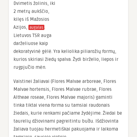
Dvimetis žolinis, iki
2 metrų aukščio,
kilęs iš Mažosios
Azijos,
.
augalas
Lietuvos TSR auga
darželiuose kaip
dekoratyvinė gėlė. Yra keliolika piliarožių formų,
kurios skiriasi žiedų spalva. Žydi birželio, liepos ir
rugpjūčio mėn.
Vaistinei žaliavai (Flores Malvae arboreae, Flores
Malvae hortensis, Flores Malvae rubrae, Flores
Altheae roseae, Flores Malvae majoris) gaminti
tinka tiktai viena forma su tamsiai raudonais
žiedais, kurie renkami pačiame žydėjime. Žiedai be
taurelių džiovinami pagreitintu būdu. Išdžiovinta
žaliava tuojau hermetiškai pakuojama ir laikoma