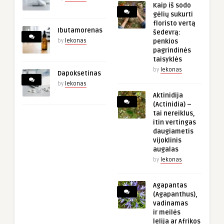
Kaip iš sodo
gėlių sukurti
floristo vertą
Ibutamorenas
šedevrą:
by
lekonas
penkios
pagrindinės
taisyklės
by
lekonas
Dapoksetinas
by
lekonas
Aktinidija
(Actinidia) –
tai nereiklus,
itin vertingas
daugiametis
vijoklinis
augalas
by
lekonas
Agapantas
(Agapanthus),
vadinamas
ir meilės
lelija ar Afrikos