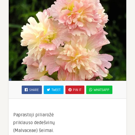
SHARE
TWEET
PIN IT
WHATSAPP
Paprastoji piliarožė
priklauso dedešvinų
(Malvaceae) šeimai.