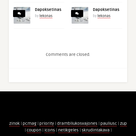
Dapoksetinas
Dapoksetinas
by
lekonas
by
lekonas
Comments are closed.
zinok
|
pcmag
|
priority
|
drambliukosvajones
|
pauliusc
|
zup
|
coupon
|
icons
|
netikgeles
|
skrudintakava
|