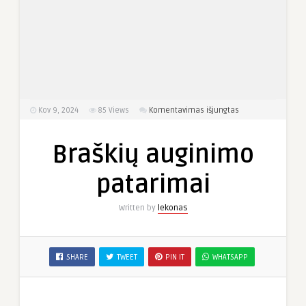
įraše
Kov 9, 2024
85
Views
Komentavimas išjungtas
Braškių
auginimo
Braškių auginimo
patarimai
patarimai
Written by
lekonas
SHARE
TWEET
PIN IT
WHATSAPP