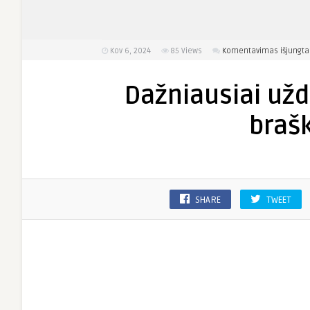
Kov 6, 2024
85
Views
Komentavimas išjungta
Dažniausiai už
braš
SHARE
TWEET