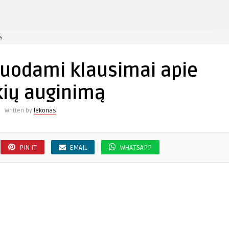
įraše
s
Dažniausiai
užduodami
duodami klausimai apie
klausimai
apie
kių auginimą
braškių
auginimą
Written by
lekonas
PIN IT
EMAIL
WHATSAPP