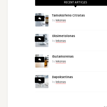
RECENT ARTICLES
Tamoksifeno Citratas
by
lekonas
Oksimetolonas
by
lekonas
Ibutamorenas
by
lekonas
Dapoksetinas
by
lekonas