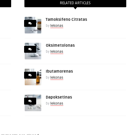
RELATED ARTICLES
Tamoksifeno Citratas
by
lekonas
Oksimetolonas
by
lekonas
Ibutamorenas
by
lekonas
Dapoksetinas
by
lekonas