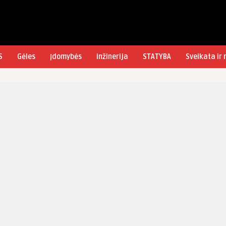
S
Gėles
Įdomybės
inžinerija
STATYBA
Sveikata ir