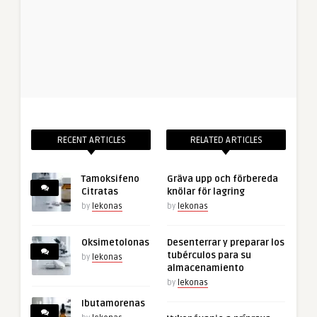
RECENT ARTICLES
RELATED ARTICLES
Tamoksifeno
Gräva upp och förbereda
Citratas
knölar för lagring
by
lekonas
by
lekonas
Oksimetolonas
Desenterrar y preparar los
tubérculos para su
by
lekonas
almacenamiento
by
lekonas
Ibutamorenas