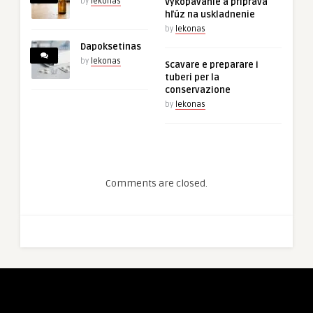
by
lekonas
Vykopávanie a príprava
hľúz na uskladnenie
by
lekonas
Dapoksetinas
by
lekonas
Scavare e preparare i
tuberi per la
conservazione
by
lekonas
Comments are closed.