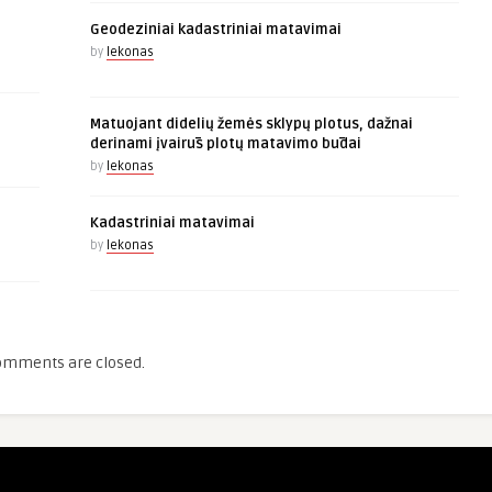
Geodeziniai kadastriniai matavimai
by
lekonas
Matuojant didelių žemės sklypų plotus, dažnai
derinami įvairūs plotų matavimo būdai
by
lekonas
Kadastriniai matavimai
by
lekonas
omments are closed.