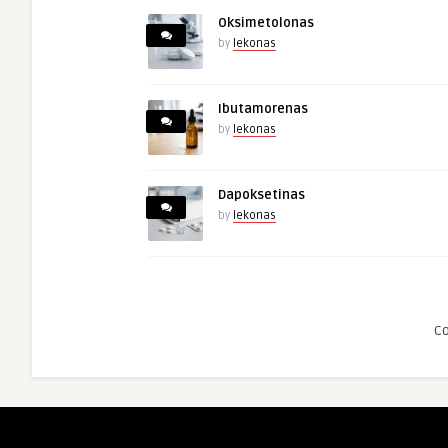
Oksimetolonas
by
lekonas
Ibutamorenas
by
lekonas
Dapoksetinas
by
lekonas
C