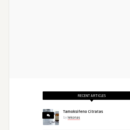
RECENT ARTICLES
Tamoksifeno Citratas
by
lekonas