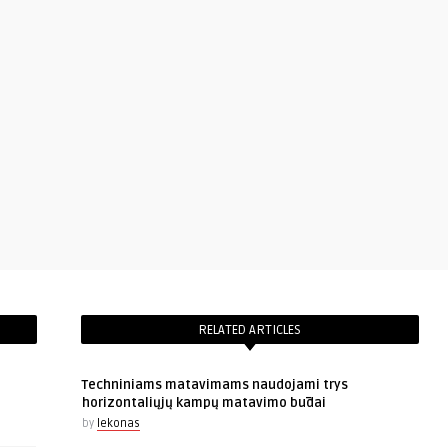
RELATED ARTICLES
Techniniams matavimams naudojami trys
horizontaliųjų kampų matavimo būdai
by
lekonas