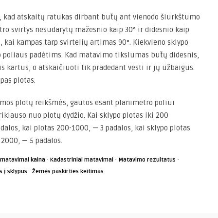
, kad atskaitų ratukas dirbant būtų ant vienodo šiurkštumo
tro svirtys nesudarytų mažesnio kaip 30° ir didesnio kaip
 kai kampas tarp svirtelių artimas 90°. Kiekvieno sklypo
 poliaus padėtims. Kad matavimo tikslumas būtų didesnis,
s kartus, o atskaičiuoti tik pradedant vesti ir jų užbaigus.
pas plotas.
namos plotų reikšmės, gautos esant planimetro poliui
iklauso nuo plotų dydžio. Kai sklypo plotas iki 200
dalos, kai plotas 200-1000, — 3 padalos, kai sklypo plotas
 2000, — 5 padalos.
·
·
·
 matavimai kaina
Kadastriniai matavimai
Matavimo rezultatus
·
 į sklypus
Žemės paskirties keitimas