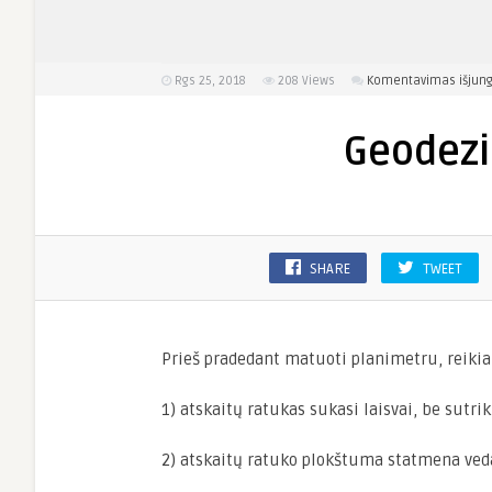
Rgs 25, 2018
208
Views
Komentavimas išjung
Geodezi
SHARE
TWEET
Prieš pradedant matuoti planimetru, reikia 
1) atskaitų ratukas sukasi laisvai, be sutri
2) atskaitų ratuko plokštuma statmena veda