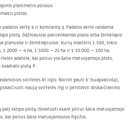
ingoms planimetro poliaus
omasis plotas.
o padalos vertę k ir konstantą q. Padalos vertė randama
ypo plotą. Dažniausiai pasirenkamas plano arba žemėlapio
se planuose ir žemėlapiuose, kurių mastelis 1:500, tokio
a, 1:2000 — 4 ha, 1:5000 — 25 ha ir 1:10 000 — 100 ha.
telės adatėle, kai polius yra šalia matuojamojo ploto,
kvadrato plotą P.
damosios svirtelės Ri ilgio. Norint gauti k’ (suapvalintą),
pskaičiuoti naują svirtelės ilgį ir perstatyti atskaičiavimo
ą patį sklypo plotą išmatuoti esant poliui šalia matuojamojo
tas, kai polius šalia matuojamosios figūros.