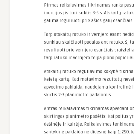
Pirmas reikalavimas tikrinamas ranka pasuk
inercijos jis turi suktis 3-5 s. Atskaitų ra
galima reguliuoti prie ašies galų esančiais s
Tarp atskaitų ratuko ir vernjero esant nedid
sunkiau skaičiuoti padalas ant ratuko. Šį t
reguliuoti prie vernjero esančiais sraigteli
tarp ratuko ir vernjero telpa plono popieriau
Atskaitų ratuko reguliavimo kokybė tikrin
keletą kartų. Kad matavimo rezultatų neve
apvedimo paklaida, naudojama kontrolinė li
skirtis 2-3 planimetro padalomis.
Antras reikalavimas tikrinamas apvedant ob
skirtingas planimetro padėtis: kai polius y
dešinėje ir kairėje. Reikalavimas tenkinama
santykinė paklaida ne didesnė kaip 1:250. 