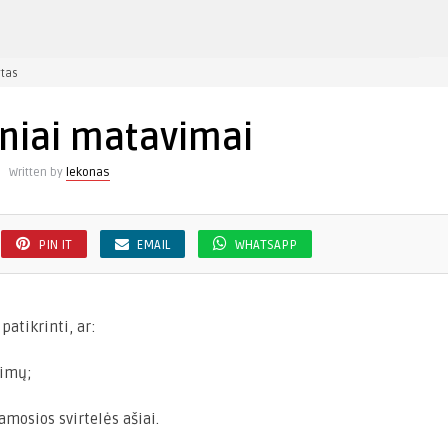
įraše
tas
Geodeziniai
matavimai
niai matavimai
Written by
lekonas
PIN IT
EMAIL
WHATSAPP
patikrinti, ar:
kimų;
mosios svirtelės ašiai.