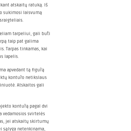
ant atskaitų ratuką. Iš
tuko sukimosi laisvumą
raigteliais.
eliam tarpeliui, gali būti
arpą taip pat galima
ais. Tarpas tinkamas, kai
s lapelis.
ama apvedant tą figūrą
iktų kontūro netikslaus
niuotė. Atskaitos gali
jekto kontūrą pagal dvi
ra vedamosios svirtelės
s, jei atskaitų skirtumų
Jei sąlyga netenkinama,