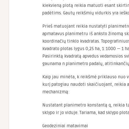
kiekvieną plotą reikia matuoti esant skirt
padėtims. Gautų reikšmių vidurkis yra iešk
Prieš matuojant reikia nustatyti planimetr
apmatavus planimetru iš anksto žinomą skl
koordinačių tinklo kvadratas. Topografiniuo
kvadrato plotas lygus 0,25 ha, 1:1000 — 1 h
Pasirinktą kvadratą apvedus vedamosios svir
gaunama n planimetro padalų, atitinkančių 
Kaip jau minėta, k reikšmė priklauso nuo ve
kurį patogiau naudoti skaičiuojant, reikia a
mechanizmą:
Nustatant planimetro konstantą q, reikia t
sklypo ir jo viduje. Tariama, kad sklypo plo
Geodeziniai matavimai