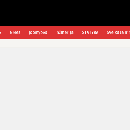
S
Gėles
Įdomybės
inžinerija
STATYBA
Sveikata ir