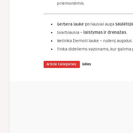
priemonėmis.
Gerbera lauke
geriausiai auga
saulėtoje
Svarbiausia –
laistymas ir drenažas
.
Netinka žiemoti lauke – rudenį augalus p
Tinka dideliems vazonams, kur galima p
Article Categories:
Gėles