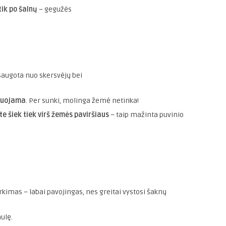
tik po šalnų
– gegužės
saugota nuo skersvėjų bei
enuojama
. Per sunki, molinga žemė netinka!
te šiek tiek virš žemės paviršiaus
– taip mažinta puvinio
irkimas – labai pavojingas, nes greitai vystosi šaknų
aulę.