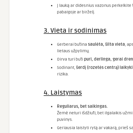
Į lauką ar didesnius vazonus perkelkite
pabaigoje ar birželį.
3. Vieta ir sodinimas
Gerberai būtina
saulėta, šilta vieta
, ap
lietaus užpylimų.
Dirva turi būti
puri, derlinga, gerai dr
Sodinant,
šerdį (rozetės centrą) laikyki
rizika.
4. Laistymas
Reguliarus, bet saikingas.
Žemė neturi išdžiūti, bet ilgalaikis užm
puvinys.
Geriausia laistyti rytą ar vakarą, prieš s