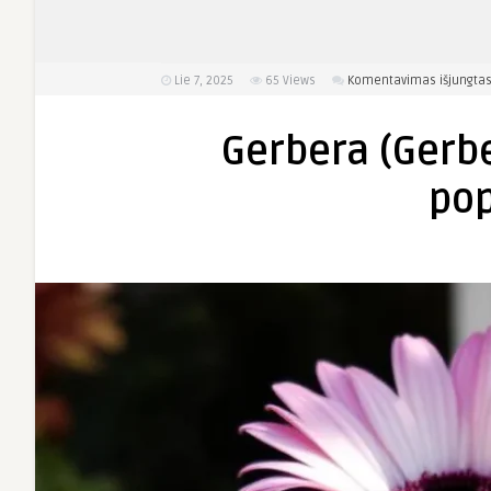
Lie 7, 2025
65
Views
Komentavimas išjungta
Gerbera (Gerbe
pop