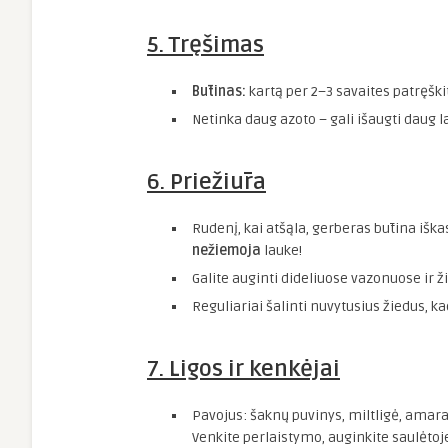
5. Tręšimas
Būtinas:
kartą per 2–3 savaites patręšk
Netinka daug azoto – gali išaugti daug l
6. Priežiūra
Rudenį, kai atšąla, gerberas būtina iškas
nežiemoja
lauke!
Galite auginti dideliuose vazonuose ir ži
Reguliariai šalinti nuvytusius žiedus, k
7. Ligos ir kenkėjai
Pavojus: šaknų puvinys, miltligė, amara
Venkite perlaistymo, auginkite saulėtoje