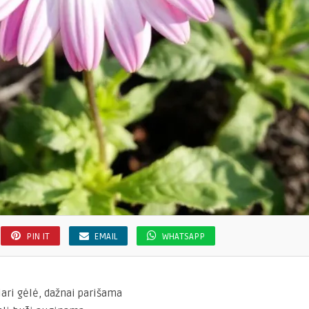
PIN IT
EMAIL
WHATSAPP
liari gėlė, dažnai parišama