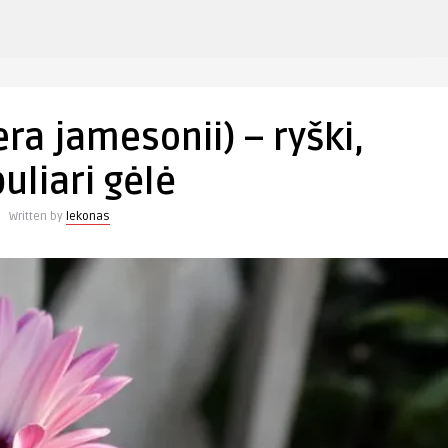
įraše
s
Gerbera
(Gerbera
ra jamesonii) – ryški,
jamesonii)
–
uliari gėlė
ryški,
populiari
Written by
lekonas
gėlė