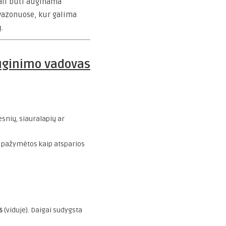
ali būti auginama
 vazonuose, kur galima
.
uginimo vadovas
esnių, siauralapių ar
s pažymėtos kaip atsparios
s
(viduje). Daigai sudygsta