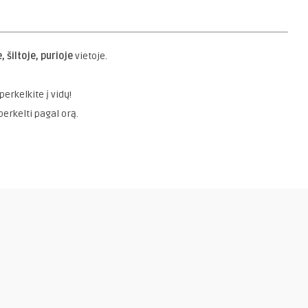
, šiltoje, purioje
vietoje.
erkelkite į vidų!
erkelti pagal orą.