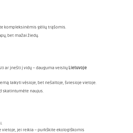
ite kompleksinėmis gėlių trąšomis.
apų, bet mažai žiedų.
ti ar įnešti į vidų – dauguma veislių
Lietuvoje
emą laikyti vėsioje, bet nešaltoje, šviesioje vietoje.
ad skatintumėte naujus.
i.
 vietoje, jei reikia – purkškite ekologiškomis