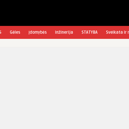
S
Gėles
Įdomybės
inžinerija
STATYBA
Sveikata ir