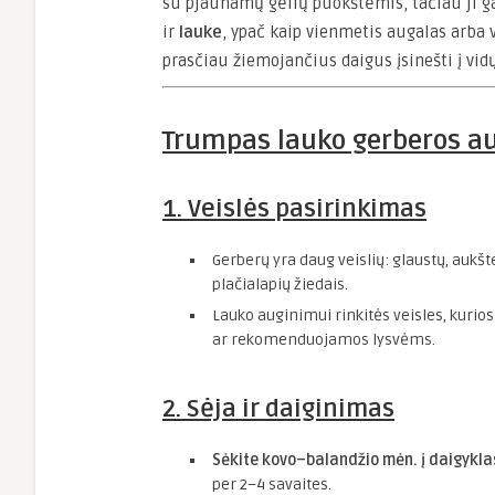
su pjaunamų gėlių puokštėmis, tačiau ji g
ir
lauke
, ypač kaip vienmetis augalas arba
prasčiau žiemojančius daigus įsinešti į vidų
Trumpas lauko gerberos a
1. Veislės pasirinkimas
Gerberų yra daug veislių: glaustų, aukšt
plačialapių žiedais.
Lauko auginimui rinkitės veisles, kurio
ar rekomenduojamos lysvėms.
2. Sėja ir daiginimas
Sėkite kovo–balandžio mėn. į daigykla
per 2–4 savaites.