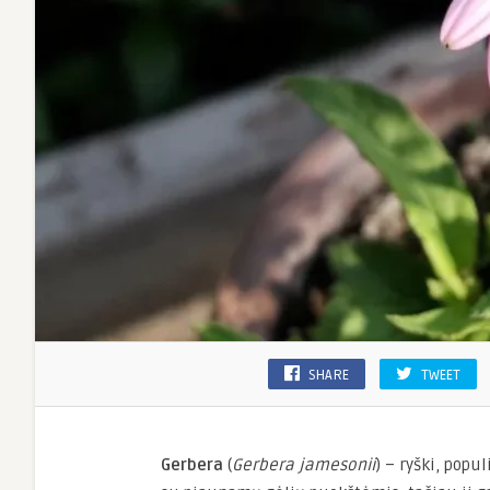
SHARE
TWEET
Gerbera
(
Gerbera jamesonii
) – ryški, popu