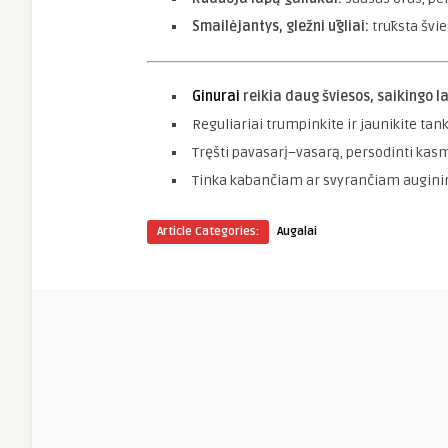
Smailėjantys, gležni ūgliai:
trūksta švie
Ginurai
reikia daug šviesos, saikingo l
Reguliariai trumpinkite ir jaunikite tank
Tręšti pavasarį–vasarą, persodinti kas
Tinka kabančiam ar svyrančiam auginimu
Article Categories:
Augalai