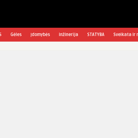
S
Gėles
Įdomybės
inžinerija
STATYBA
Sveikata ir