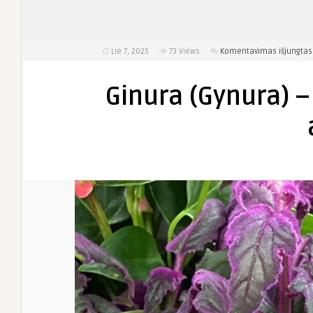
Lie 7, 2025
73
Views
Komentavimas išjungtas
Ginura (Gynura) 