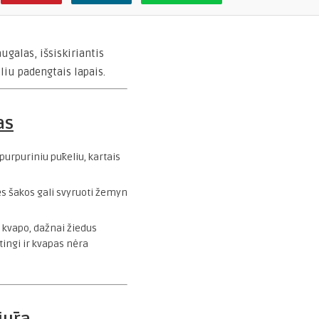
ugalas, išsiskiriantis
liu padengtais lapais.
as
 purpuriniu pūkeliu, kartais
s šakos gali svyruoti žemyn
 kvapo, dažnai žiedus
ingi ir kvapas nėra