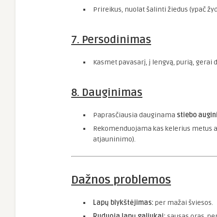
Prireikus, nuolat šalinti žiedus (ypač ž
7. Persodinimas
Kasmet pavasarį, į lengvą, purią, gera
8. Dauginimas
Paprasčiausia dauginama
stiebo augin
Rekomenduojama kas kelerius metus atna
atjauninimo).
Dažnos problemos
Lapų blykštėjimas:
per mažai šviesos.
Ruduoja lapų galiukai:
sausas oras, pe