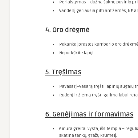
Perlaistymas – dažna šaknų puvinio pri
Vandenį geriausia pilti ant žemės, NE ant
4. Oro drėgmė
Pakanka įprastos kambario oro drėgmė
Nepurkškite lapų!
5. Tręšimas
Pavasarį–vasarą tręšti lapinių augalų t
Rudenį ir žiemą tręšti galima labai retai
6. Genėjimas ir formavimas
Ginura greitai vysta, išsitempia – regu
skatina tankų, gražų krūmelį.