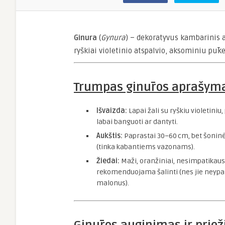
Ginura
(
Gynura
) – dekoratyvus kambarinis a
ryškiai violetinio atspalvio, aksominiu pūke
Trumpas ginūros aprašym
Išvaizda:
Lapai žali su ryškiu violetiniu,
labai banguoti ar dantyti.
Aukštis:
Paprastai 30–60 cm, bet šoninė
(tinka kabantiems vazonams).
Žiedai:
Maži, oranžiniai, nesimpatikaus
rekomenduojama šalinti (nes jie neypat
malonus).