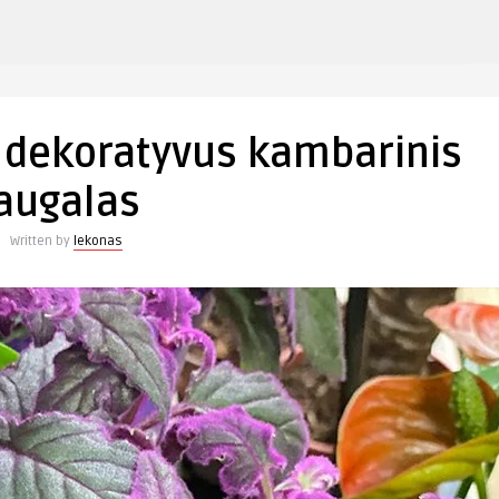
įraše
Ginura
(Gynura)
– dekoratyvus kambarinis
–
dekoratyvus
augalas
kambarinis
augalas
Written by
lekonas