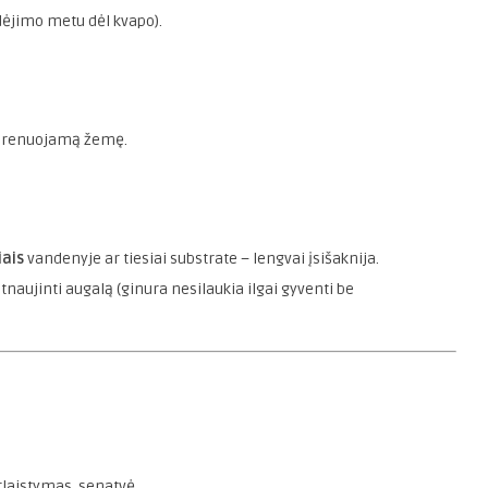
ydėjimo metu dėl kvapo).
i drenuojamą žemę.
iais
vandenyje ar tiesiai substrate – lengvai įsišaknija.
ujinti augalą (ginura nesilaukia ilgai gyventi be
rlaistymas, senatvė.