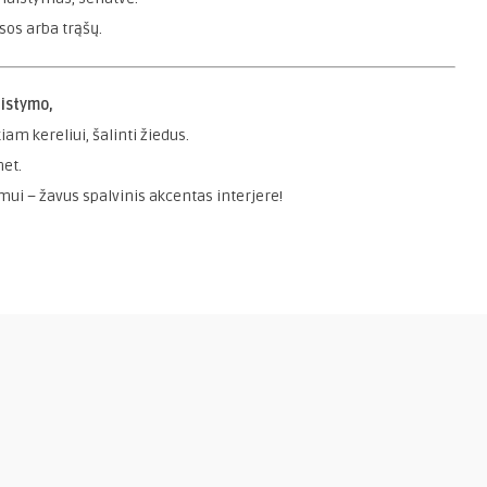
sos arba trąšų.
aistymo,
iam kereliui, šalinti žiedus.
met.
i – žavus spalvinis akcentas interjere!