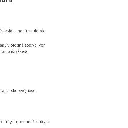
iūra
viesioje, net ir saulėtoje
apų violetinė spalva. Per
tonio išryškėja.
tai ar skersvėjuose.
iek drėgna, bet neužmirkyta.