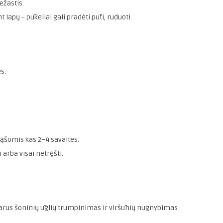
ežastis.
 lapų – pūkeliai gali pradėti pūti, ruduoti.
s.
rąšomis kas 2–4 savaites.
 arba visai netręšti.
liarus šoninių ūglių trumpinimas ir viršūnių nugnybimas