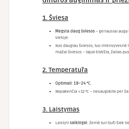
Ginūros auginimas ir priež
1. Šviesa
Mėgsta daug šviesos
– geriausiai auga š
vietoje.
Kuo daugiau šviesos, tuo intensyvesnė l
mažai šviesos – lapai blykšta, žalias pus
2. Temperatūra
Optimali: 18–24 °C.
Nepakenčia <12 °C – nesaugokite per šal
3. Laistymas
Laistyti
saikingai
: žemė turi būti šiek t